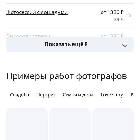
Фотосессии с лошадьми
от 1380
₽
за ч
Видеооператоры
от 1380
₽
за ч
Показать ещё 8
Примеры работ фотографов
Свадьба
Свадьба
Портрет
Семья и дети
Love story
Реп