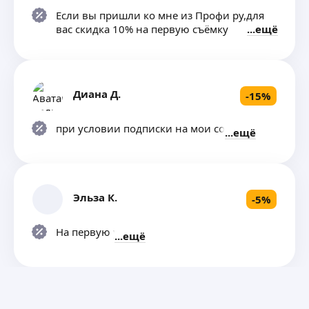
Если вы пришли ко мне из Профи ру,для
вас скидка 10% на первую съёмку
ещё
Диана Д.
-
15
%
при условии подписки на мои соц сети
ещё
Эльза К.
-
5
%
На первую услугу
ещё