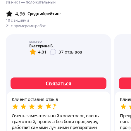
Из них 1 — положительный
4,96
Cредний рейтинг
10
с акциями
21
с примерами работ
мастер
Екатерина Б.
4,81
37
отзывов
Связаться
Клиент оставил отзыв
Клие
Очень замечательный косметолог, очень
Прек
грамотный, провела без боли процедуру,
пять
работает самыми лучшими препаратами
проф