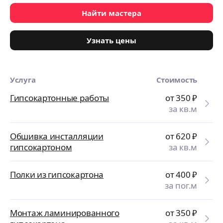
Найти мастера
Узнать цены
Услуга
Стоимость
Гипсокартонные работы
от 350
₽
за кв.м
Обшивка инсталляции
от 620
₽
гипсокартоном
за кв.м
Полки из гипсокартона
от 400
₽
за пог.м
Монтаж ламинированного
от 350
₽