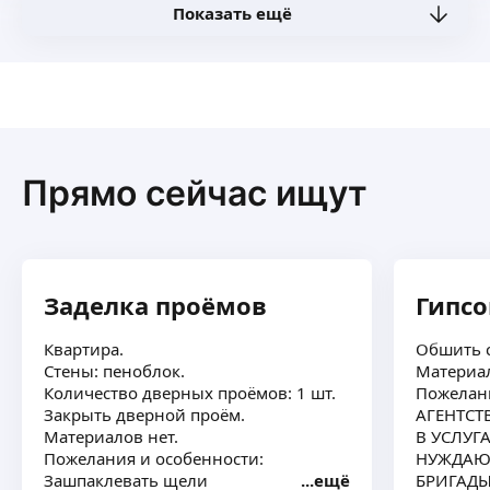
Показать ещё
Опыт работы около десяти лет. Помощь дизайн
проект.
Электрика. Сантехника. Гипсокартон. Плитка.
Шпаклёвка. Обои. И всё что касается отделочных
работ
ещё
Прямо сейчас ищут
Андрей К.
Работаю, в области отделки больше двадцати
лет
Профессионально занимаюсь:
Заделка проёмов
Гипсо
Кафельными работами
Электрика
ещё
Квартира.
Обшить 
Сантехника
Стены: пеноблок.
Материа
Ламинат.
Количество дверных проёмов: 1 шт.
Пожелани
Гипсокартон
Закрыть дверной проём.
АГЕНТСТВ
Олег В.
Материалов нет.
В УСЛУГ
4,78
·
23
отзыва
Пожелания и особенности:
НУЖДАЮС
Зашпаклевать щели
ещё
БРИГАДЫ 
Крыши. Монтаж и перекрытие, ремонт.