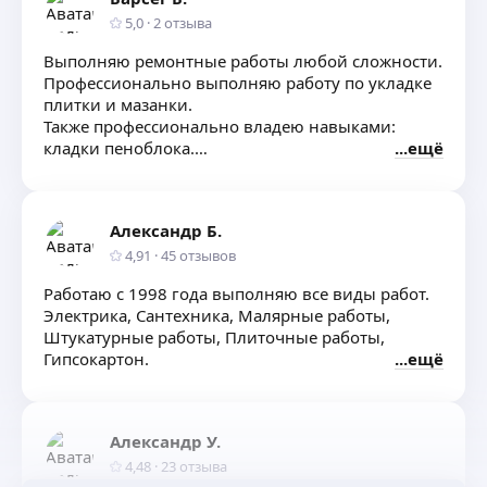
5,0
·
2
отзыва
Выполняю ремонтные работы любой сложности.
Профессионально выполняю работу по укладке
плитки и мазанки.
Также профессионально владею навыками:
кладки пеноблока.
ещё
Газоблока.
Стяжка.
Гипсокартон.
Александр Б.
Теплый пол. «Электрический».
Шпаклевочные работы.
4,91
·
45
отзывов
Краска.
Работаю с 1998 года выполняю все виды работ.
И многое другое.
Электрика, Сантехника, Малярные работы,
Штукатурные работы, Плиточные работы,
Гипсокартон.
ещё
Александр У.
4,48
·
23
отзыва