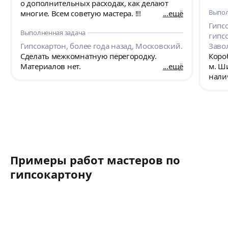
о дополнительных расходах, как делают
Выпол
многие. Всем советую мастера. !!!
ещё
Гипс
Выполненная задача
гипсо
Гипсокартон, более года назад, Московский.
Заво
Сделать межкомнатную перегородку.
Короб
Материалов нет.
ещё
м. Ши
нали
Примеры работ мастеров по
гипсокартону