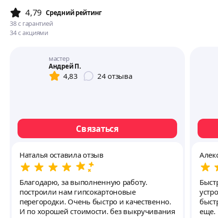
4,79
Cредний рейтинг
38
с гарантией
34
с акциями
мастер
Андрей П.
4,83
24
отзыва
Связаться
Наталья оставила отзыв
Алек
Благодарю, за выполненную работу.
Быст
построили нам гипсокартоновые
устр
перегородки. Очень быстро и качественно.
быст
И по хорошей стоимости. без выкручивания
еще.