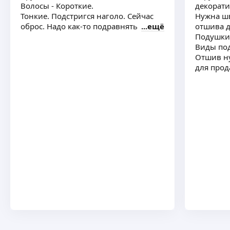
студии в первый месяц работы.
Волосы - Короткие.
декорати
Подробности уточняйте.
ещё
Тонкие. Подстригся наголо. Сейчас
Нужна ш
оброс. Надо как-то подравнять
ещё
отшива 
Подушки
Виды под
Отшив ну
для про