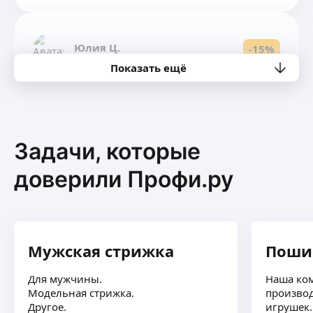
Юлия Ц.
-
15
%
Показать ещё
На первое посещение
ещё
Задачи, которые
Ирина С.
-
20
%
доверили Профи.ру
На любую восстанавливающую процедуру
ещё
Мужская стрижка
Поши
Maveli sisters' beauty studio
-
20
%
Для мужчины.
Наша ко
-20% по акции «знакомство с мастером».
Модельная стрижка.
производ
Действует только к новым мастерам
Другое.
игрушек