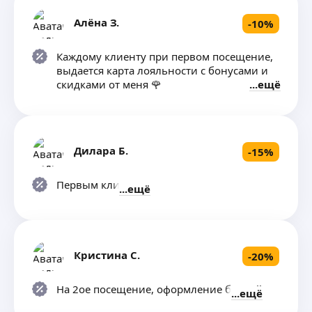
Алёна З.
-
10
%
Каждому клиенту при первом посещение,
выдается карта лояльности с бонусами и
скидками от меня 🌹
ещё
Дилара Б.
-
15
%
Первым клиентам
ещё
Кристина С.
-
20
%
На 2ое посещение, оформление бровей
ещё