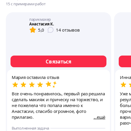
15
с примерами работ
парикмахер
Анастасия К.
5,0
14
отзывов
Связаться
Мария оставила отзыв
Инна
Все очень понравилось, первый раз решила
Уже 
сделать макияж и прическу на торжество, и
резу
не пожелела что попала именно к
боль
Анастасии, спасибо огромное, фото
проч
прилагаю.
ещё
вари
разо
Выполненная задача