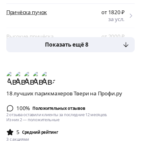
Причёска пучок
от 1820
₽
за усл.
Высокие причёска
от 2000
₽
за усл.
Показать ещё 8
18 лучших парикмахеров Твери на Профи.ру
100%
Положительных отзывов
2 отзыва оставили клиенты за последние 12 месяцев.
Из них 2 — положительные
5
Cредний рейтинг
3
с акциями