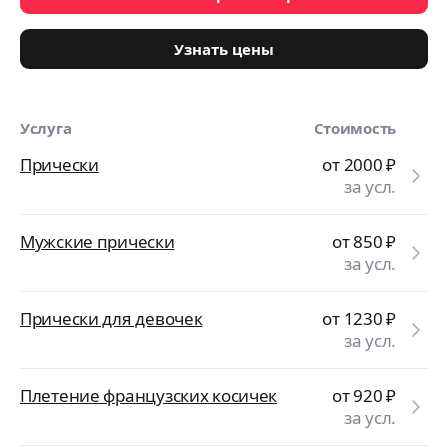
Узнать цены
Услуга
Стоимость
Прически
от 2000
₽
за усл.
Мужские прически
от 850
₽
за усл.
Прически для девочек
от 1230
₽
за усл.
Плетение французских косичек
от 920
₽
за усл.