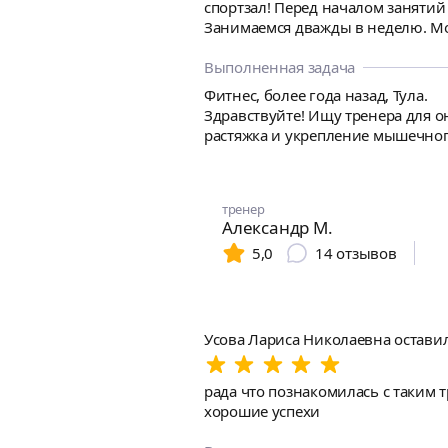
спортзал! Перед началом занятий обсудили детали, касающиеся моего здоровья и поставили цели. Тренировки начинаются всегда вовремя.
Занимаемся дважды в неделю. Мои задачи - восстановиться после родов и поддерживать физическую форму. Уже через пару недель я
почувствовала себя лучше, энергии 
возвращайтесь к тренировкам по
Выполненная задача
эффективно! Очень рекомендую!
Фитнес, более года назад, Тула.
Здравствуйте! Ищу тренера для онлайн занятий, 2 раза 
растяжка и укрепление мышечног
тренер
Александр М.
5,0
14
отзывов
Усова Лариса Николаевна остави
рада что познакомилась с таким тренером как Александр Матвеев К ра
хорошие успехи