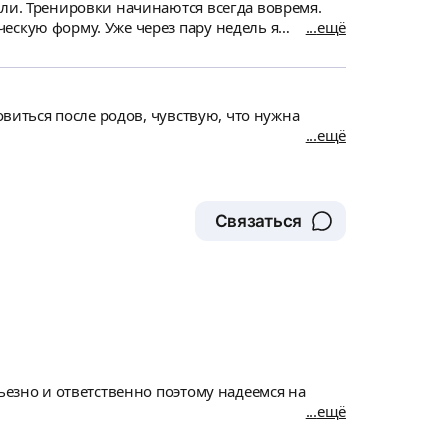
ещё
прямилась. Обязательно
астасией тренировки проходят методично и
ещё
Связаться
ещё