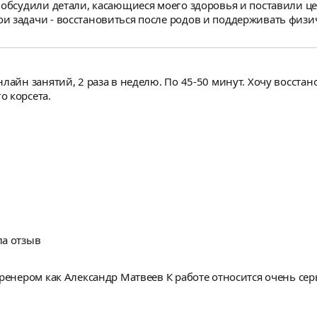
стало больше, а настроение лучше. Боли в пояснице ушли, осанка вы
сле родов при первой возможности и разрешения врача, с Ан
в неделю. По 45-50 минут. Хочу восстановиться после родов, чувствую, что нужна
о корсета.
ла отзыв
боте относится очень серьезно и ответственно поэтому надеемся на