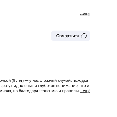
ещё
Связаться
кой (9 лет) — у нас сложный случай: походка
сразу видно опыт и глубокое понимание, что и
ещё
ассаж, но и ЛФК, объясняет всё доступно и
ного детского массажиста, который работает