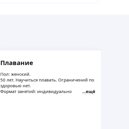
Плавание
Плав
Пол: женский.
Пол: же
50 лет. Научиться плавать. Ограничений по
21 год.
здоровью нет.
здоров
Формат занятий: индивидуально
ещё
Формат