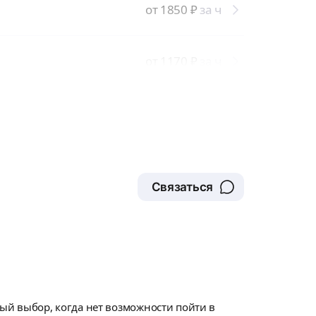
от 1850
₽
за ч
от 1170
₽
за ч
Связаться
ный выбор, когда нет возможности пойти в