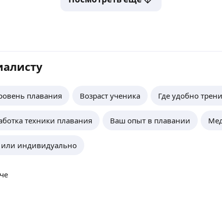
иалисту
ровень плавания
Возраст ученика
Где удобно трен
аботка техники плавания
Ваш опыт в плавании
Мед
а или индивидуально
че