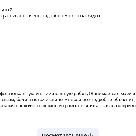
льный.
ва расписаны очень подробно можно на видео.
ессиональную и внимательную работу! Занимается с моей доч
пазм, боли в ногах и спине. Андрей всё подробно объяснил, 
д и добился доверия. Очень ценю, что он не просто делает м
расслабляется. Мы
ны! Рекомендую всем, кто ищет действительно профессиональ
очки».
Посмотреть ещё