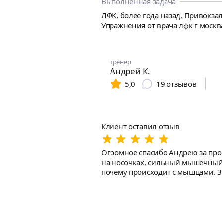
Выполненная задача
ЛФК, более года назад, Привокза
Упражнения от врача лфк г моск
тренер
Андрей К.
5,0
19
отзывов
Клиент оставил отзыв
Огромное спасибо Андрею за проф
на носочках, сильный мышечный с
почему происходит с мышцами. Занятия проходят спокойно и грамотно: дочка сначала капризничала, но благодаря терпению и правильному
подходу Андрей нашёл к ней подхо
помогает настроить упражнения дома. После первых сеансов уже заметен результат — мышцам стало легче, спина 
продолжаем курс и очень доволь
на результат, а не просто «для гал