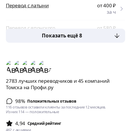
Перевод с латыни
от 400
₽
за ч
Перевод с японского
от 580
₽
за ч
Показать ещё 8
2783 лучших переводчиков и 45 компаний
Томска на Профи.ру
98%
Положительных отзывов
116 отзывов оставили клиенты за последние 12 месяцев.
Из них 114 — положительные
4,94
Cредний рейтинг
462
с акциями