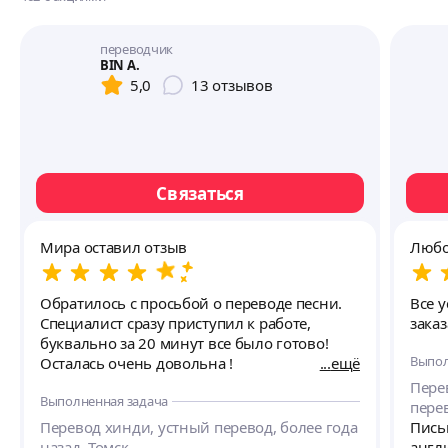
переводчик
BIN A.
5,0
13
отзывов
Связаться
Мира оставил отзыв
Любо
Обратилось с просьбой о переводе песни.
Все 
Специалист сразу приступил к работе,
заказ
буквально за 20 минут все было готово!
Выпол
Осталась очень довольна !
ещё
Пере
Выполненная задача
перев
Перевод хинди, устный перевод, более года
Пись
назад, Томск.
англи