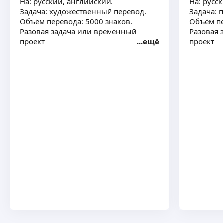
На: русский, английский.
На: русс
Задача: художественный перевод.
Задача: 
Объём перевода: 5000 знаков.
Объём пе
Разовая задача или временный
Разовая 
проект
ещё
проект