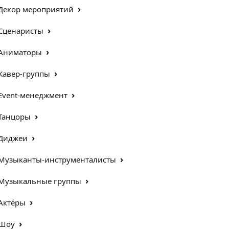
›
Декор мероприятий
›
Сценаристы
›
Аниматоры
›
Кавер-группы
›
Event-менеджмент
›
Танцоры
›
Диджеи
›
Музыканты-инструменталисты
›
Музыкальные группы
›
Актёры
›
Шоу