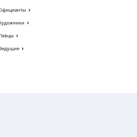
›
Официанты
›
Художники
›
Певцы
›
Ведущие