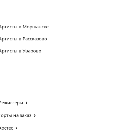
Артисты в Моршанске
Артисты в Рассказово
Артисты в Уварово
›
Режиссёры
›
Торты на заказ
›
Хостес