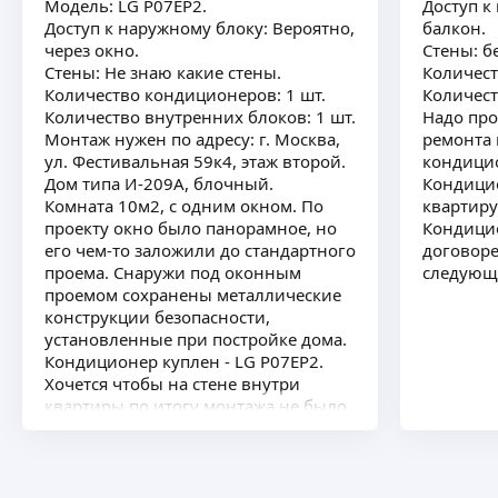
Модель: LG P07EP2.
Доступ к
Доступ к наружному блоку: Вероятно,
балкон.
через окно.
Стены: б
Стены: Не знаю какие стены.
Количест
Количество кондиционеров: 1 шт.
Количест
Количество внутренних блоков: 1 шт.
Надо про
Монтаж нужен по адресу: г. Москва,
ремонта 
ул. Фестивальная 59к4, этаж второй.
кондици
Дом типа И-209А, блочный.
Кондицио
Комната 10м2, с одним окном. По
квартиру
проекту окно было панорамное, но
Кондицио
его чем-то заложили до стандартного
договоре
проема. Снаружи под оконным
следующ
проемом сохранены металлические
конструкции безопасности,
установленные при постройке дома.
Кондиционер куплен - LG P07EP2.
Хочется чтобы на стене внутри
квартиры по итогу монтажа не было
никаких проводов, коробов, кабель-
каналов. Только красиво висел
внутренний блок-системы.
Провод питания к точке, где хотим