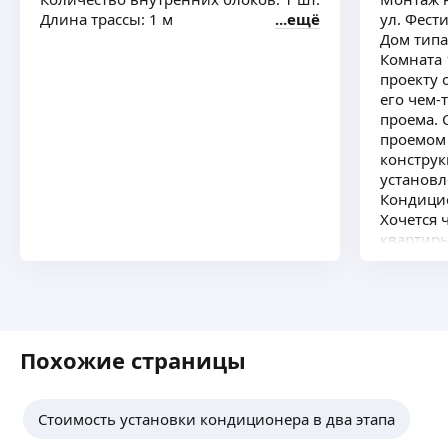
Длина трассы: 1 м
ещё
ул. Фест
Дом типа
Комната 
проекту 
его чем-
проема.
проемом
конструк
установл
Кондицио
Хочется 
квартиры
никаких 
каналов.
внутренн
Провод п
повесить
Похожие страницы
внутри к
Нужно пр
установ
Стоимость установки кондиционера в два этапа
(желател
потом пр