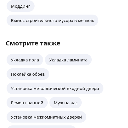
Готовы в
Моддинг
монтажа,
консульт
Вынос строительного мусора в мешках
Стены се
работ, п
осуществ
стене вн
Смотрите также
минимал
трассу м
стороне 
Укладка пола
Укладка ламината
как лучш
прилегае
которой 
Внешний 
Поклейка обоев
кондици
поставит
Установка металлической входной двери
Ремонт ванной
Муж на час
Установка межкомнатных дверей