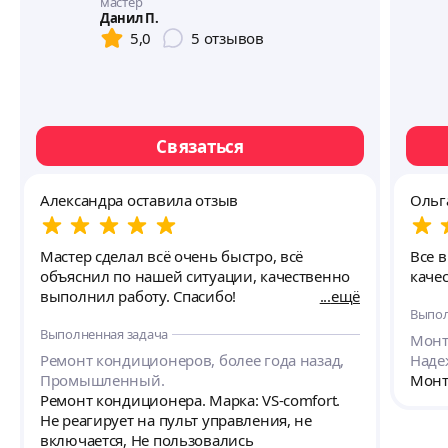
мастер
Данил П.
5,0
5
отзывов
Связаться
Александра оставила отзыв
Ольг
Мастер сделал всё очень быстро, всё
Все 
объяснил по нашей ситуации, качественно
каче
выполнил работу. Спасибо!
ещё
Выпол
Выполненная задача
Монт
Ремонт кондиционеров, более года назад,
Наде
Промышленный.
Монт
Ремонт кондиционера. Марка: VS-comfort.
Не реагирует на пульт управления, не
включается, Не пользовались