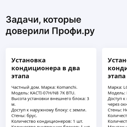
повесить кондиционер, не прокинут,
внутри квартиры есть щиток.
Нужно провести питание до точки
Задачи, которые
установки кондиционера
(желательно, по потолку, чтобы
доверили Профи.ру
потом провод скрыть под натяжным).
Готовы вызвать электрика до
монтажа, тут нужна ваша
консультация как лучше сделать.
Стены сейчас на этапе черновых
Установка
Устан
работ, поэтому монтаж хочется
кондиционера в два
конди
осуществить в 2 этапа, штробу на
стене внутри квартиры хотелось бы
этапа
этапа
минимально возможную, основную
трассу можно пустить по внешней
Частный дом. Марка: Komanchi.
Марка: L
стороне дома (тут нужен ваш совет
Модель: KACTI-07H/N8 7K BTU.
Модель: 
как лучше сделать). Окно в комнате
Высота установки внешнего блока: 3
Доступ к
прилегает вплотную к стене, на
м.
через ок
которой собираемся вешать
Внешний блок за окном хотим
Доступ к наружному блоку: с земли.
Стены: Н
кондиционер.
поставить на виброопоры
ещё
Стены: брус.
Количест
Количество кондиционеров: 1 шт.
Количест
Количество внутренних блоков: 1 шт.
Монтаж н