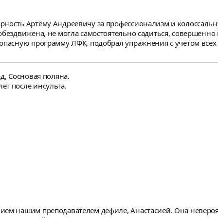
рность Артёму Андреевичу за профессионализм и колоссаль
ездвижена, не могла самостоятельно садиться, совершенно не ра
зопасную программу ЛФК, подобрал упражнения с учетом всех
несколько недель регулярных занятий появились первые улуч
е отношение и психологическую поддержку —
ивировать человека не сдаваться. Огромное спасибо за ваш 
д, Сосновая поляна.
ет после инсульта.
ием нашим преподавателем дефиле, Анастасией. Она неверо