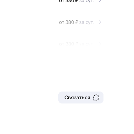
от 380
₽
за сут.
от 380
₽
за сут.
от 380
₽
за сут.
Связаться