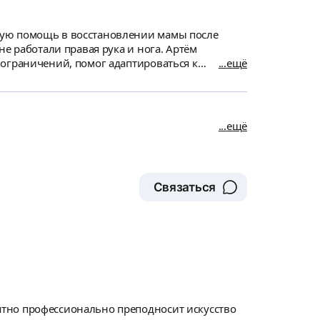
ную помощь в восстановлении мамы после
ботали правая рука и нога. Артём
 ограничений, помог адаптироваться к
ещё
шения: мама начала уверенно держать спину,
труд и помощь с возвращением к нормальной
ещё
Связаться
ятно профессионально преподносит искусство