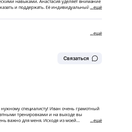
асия уделяет внимание
сказать и поддержать. Её индивидуальный
ещё
офессии и быстрее совершенствоваться.
высоких профессиональных результатов.
ещё
Связаться
исту! Иван очень грамотный
тратными тренировками и на выходе вы
ень важно для меня. Исходя из моей
ещё
присутствует поддержка в мессенджере,