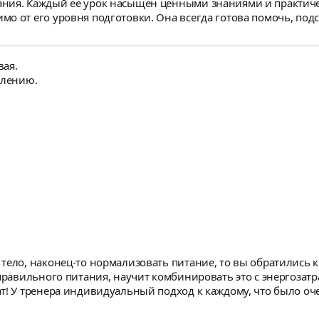
ждый ее урок насыщен ценными знаниями и практическими навыками. Анаст
о от его уровня подготовки. Она всегда готова помочь, под
нно ценно то, что Анастасия щедро делится интересными и
устрии моды. Эти советы помогают лучше понять нюансы пр
ле, и я искренне верю, что с ее руководством мы достигнем 
вая.
тивацию к развитию!
плению.
наконец-то нормализовать питание, то вы обратились к нужному специал
 правильного питания, научит комбинировать это с энергоза
т! У тренера индивидуальный подход к каждому, что было оч
тавил оптимальную программу тренировок. Так же постоянно 