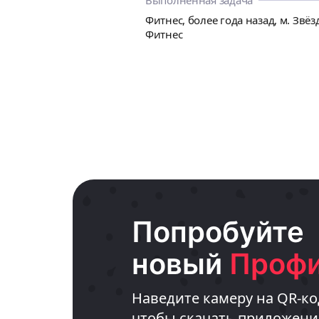
каждый день скидываю БЖУ, это мотивирует не срывать
Выполненная задача
Фитнес, более года назад, м. Звёз
Фитнес
Попробуйте
новый
Профи
Наведите камеру на QR-ко
чтобы скачать приложени