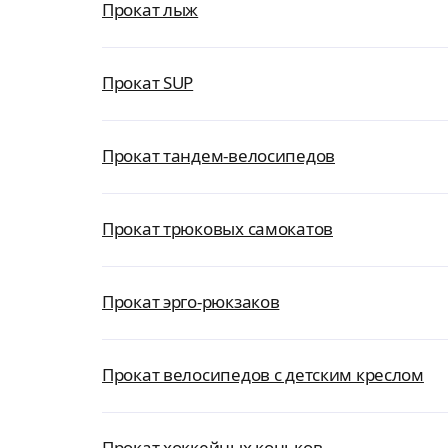
Прокат лыж
Прокат SUP
Прокат тандем-велосипедов
Прокат трюковых самокатов
Прокат эрго-рюкзаков
Прокат велосипедов с детским креслом
Прокат хоккейных коньков