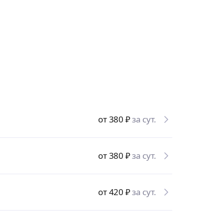
от 380
₽
за сут.
от 380
₽
за сут.
от 420
₽
за сут.