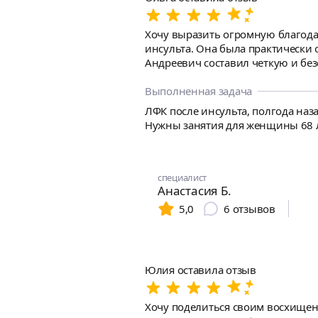
Хочу выразить огромную благода
инсульта. Она была практически об
Андреевич составил четкую и бе
повседневной жизни. Уже через 
садиться, впоследствии стала вставать с тростью. Отдельно хочу отметить терпение, чутко
Выполненная задача
доктор умеет найти подход и мот
ЛФК после инсульта, полгода наза
жизни!
Нужны занятия для женщины 68 л
специалист
Анастасия Б.
5,0
6
отзывов
Юлия оставила отзыв
Хочу поделиться своим восхищен