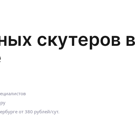
ных скутеров в
е
пециалистов
.ру
тербурге
от 380 рублей/сут.