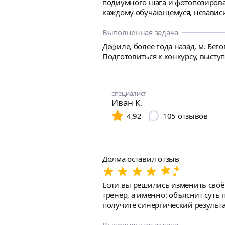
подиумного шага и фотопозирования. Ка
каждому обучающемуся, независим
подход делает процесс обучения комфортным и эффективным. Особе
действенными лайфхаками из инд
Выполненная задача
Анастасия преподает в нашей шко
Дефиле, более года назад, м. Бего
Спасибо ей за вдохновение и мо
Подготовиться к конкурсу, высту
специалист
Иван К.
4,92
105
отзывов
Долма оставил отзыв
Если вы решились изменить своё тело, 
тренер, а именно: объяснит суть
получите синергический результа
физической подготовки, Иван сос