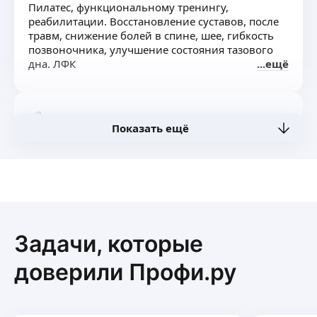
Пилатес, функциональному тренингу,
реабилитации. Восстановление суставов, после
травм, снижение болей в спине, шее, гибкость
позвоночника, улучшение состояния тазового
дна. ЛФК
ещё
Татьяна В.
Показать ещё
Предлагаю занятия на кинезиоустановке
Экзарта.
Основное назначение системы «Экзарта» — это
быстрое устранение боли и восстановление
подвижности позвоночника и суставов.
ещё
Некоторые области применения:
Задачи, которые
Боль в позвоночнике и крупных суставах;
Артрозы крупных суставов;
доверили Профи.ру
Плечелопаточный периартрит;
Наталья П.
Мышечно-тонический синдром;
Грыжа межпозвонковых дисков;
Тренер по танцу живота и восточной пластике
ДЦП;