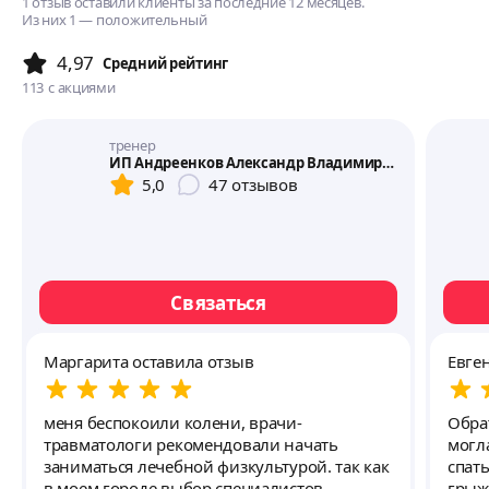
1 отзыв оставили клиенты за последние 12 месяцев.
Из них 1 — положительный
4,97
Cредний рейтинг
113
с акциями
тренер
ИП Андреенков Александр Владимирович
5,0
47
отзывов
Связаться
Маргарита оставила отзыв
Евге
меня беспокоили колени, врачи-
Обра
травматологи рекомендовали начать
могл
заниматься лечебной физкультурой. так как
спат
в моем городе выбор специалистов
грыж