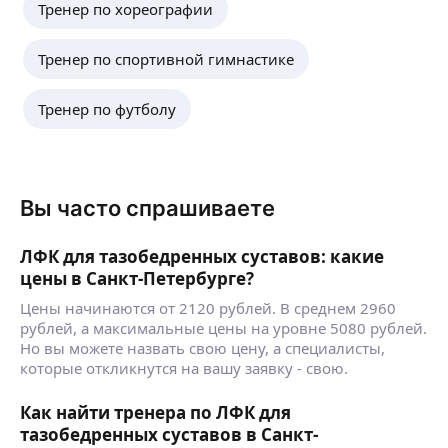
спастика).
Тренер по хореографии
Реабилитация пациентов после операций
на связки и сухожилия.
Тренер по спортивной гимнастике
Острая или хроническая боль
в тазобедренных, коленных суставах, боль
в плечевом суставе, в локтевом суставе,
Тренер по футболу
суставах позвоночника.
Спортивные травмы.
Перкуссионный массаж,
электромиостимуляции.
Возможны занятия в зале, на дому, свежем
Вы часто спрашиваете
воздухе.
Принимаю большое участие в спортивной
ЛФК для тазобедренных суставов: какие
жизни г. Москвы, провожу мастер-классы,
цены в Санкт-Петербурге?
семинары в детских государственных
учреждениях и для частных лиц.
Цены начинаются от 2120 рублей. В среднем 2960
Участвовал в организации первого турнира
рублей, а максимальные цены на уровне 5080 рублей.
школы бокса Роя Джонса Младшего в Москве.
Но вы можете назвать свою цену, а специалисты,
Имею большой опыт в организации
которые откликнутся на вашу заявку - свою.
и проведении спортивных соревнований
и выездных тренировок, оздоровительных
Как найти тренера по ЛФК для
туров совмещенных с тренировками. ФГБУ
тазобедренных суставов в Санкт-
«Юг Спорт».