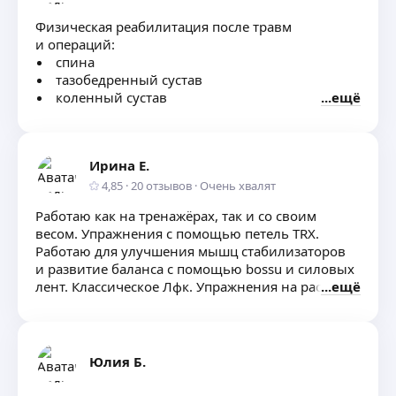
Физическая реабилитация после травм
и операций:
спина
тазобедренный сустав
коленный сустав
ещё
голеностопный сустав
Занятия по профилактике травматизма.
Ирина Е.
4,85
·
20
отзывов
·
Очень хвалят
Работаю как на тренажёрах, так и со своим
весом. Упражнения с помощью петель TRX.
Работаю для улучшения мышц стабилизаторов
и развитие баланса с помощью bossu и силовых
лент. Классическое Лфк. Упражнения на растяжку
ещё
позвоночника и укрепление мышечного корсета
при протрузиях и грыжах
Юлия Б.