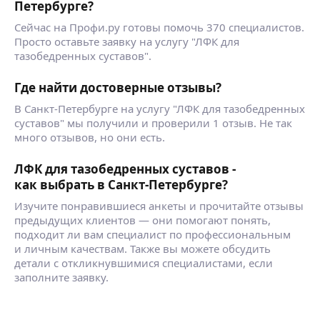
Петербурге?
Составляю программы тренировок и питания
для различных уровней подготовки людей,
Сейчас на Профи.ру готовы помочь 370 специалистов.
их физического состояния и возраста.
Просто оставьте заявку на услугу "ЛФК для
Реабилитация на основе упражнений ЛФК,
тазобедренных суставов".
растяжка для спортсменов.
Где найти достоверные отзывы?
В Санкт-Петербурге на услугу "ЛФК для тазобедренных
суставов" мы получили и проверили 1 отзыв. Не так
много отзывов, но они есть.
ЛФК для тазобедренных суставов -
как выбрать в Санкт-Петербурге?
Изучите понравившиеся анкеты и прочитайте отзывы
предыдущих клиентов — они помогают понять,
подходит ли вам специалист по профессиональным
и личным качествам. Также вы можете обсудить
детали с откликнувшимися специалистами, если
заполните заявку.