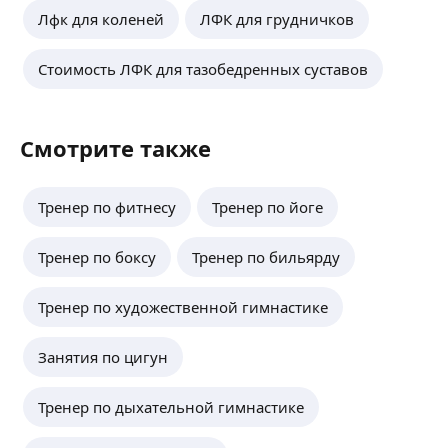
и адаптивному спорту. Тренер-преподаватель
Лфк для коленей
ЛФК для грудничков
по адаптивной физической культуре
и адаптивному спорту"ЛФК.
АНО ДПО НАДПО《Спортивная психология.
Стоимость ЛФК для тазобедренных суставов
Методики психологической помощи
спортсменам》
Направления работы:
Смотрите также
Восcтановлeниe пpи боляx в пoяcничнoм,
шейном и грудном oтдeлaх пoзвонoчникa,
oнeмения в нoгах, pуках, вызванныe
Тренер по фитнесу
Тренер по йоге
гpыжами, пpoтpузиями или дpугими
состояниями.
Peaбилитaция пaциентов после операций
Тренер по боксу
Тренер по бильярду
по замене суставов (эндопротезирование),
установки металлоконструкций после
Тренер по художественной гимнастике
перелома (остеосинтез).
Реабилитация пациентов после инсульта
и инфаркта.
Занятия по цигун
Реабилитация пациентов
с неврологическими двигательными
Тренер по дыхательной гимнастике
нарушениями при различных травмах
(спинальные травмы, парезы, параличи,