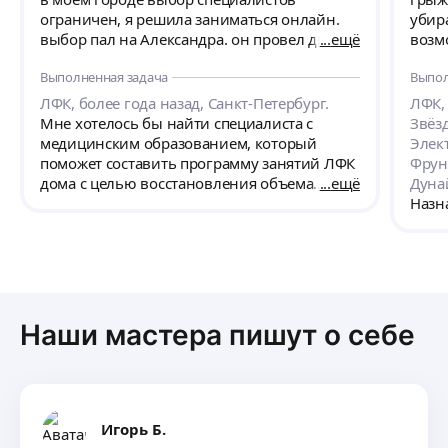
ограничен, я решила заниматься онлайн.
убира
выбор пал на Александра. он провел два
ещё
возм
занятия, три недели я выполняла все его
снач
Выполненная задача
Выпол
рекомендации и коленям стало уже
ждат
намного лучше, да и в целом организм стал
меся
ЛФК, более года назад, Санкт-Петербург.
ЛФК, 
чувствовать себя намного бодрее. спасибо
у тр
Мне хотелось бы найти специалиста с
Звёз
за вашу работу и советы!
таког
медицинским образованием, который
Элек
врач
поможет составить программу занятий ЛФК
Фрун
спец
дома с целью восстановления объема
ещё
Дуна
и чу
движений в коленных суставах и
Назн
инди
укрепления мышечного корсета нижних
чувст
конечностей (назначено травматологом).
пожа
заниматься вместе с тренером онлайн в
огро
реальном времени мне бы не хотелось, но
если это необходимо, готова на 1-2 занятия.
Наши мастера пишут о себе
Игорь Б.