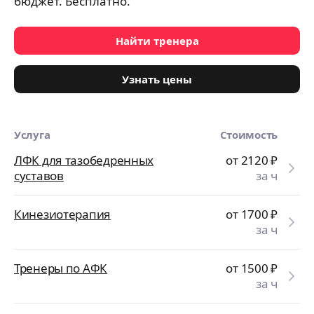
бюджет. Бесплатно.
Найти тренера
Узнать цены
Услуга
Стоимость
ЛФК для тазобедренных
от 2120
₽
суставов
за ч
Кинезиотерапия
от 1700
₽
за ч
Тренеры по АФК
от 1500
₽
за ч