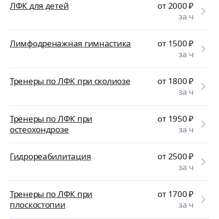
ЛФК для детей
от 2000
₽
за ч
Лимфодренажная гимнастика
от 1500
₽
за ч
Тренеры по ЛФК при сколиозе
от 1800
₽
за ч
Тренеры по ЛФК при
от 1950
₽
остеохондрозе
за ч
Гидрореабилитация
от 2500
₽
за ч
Тренеры по ЛФК при
от 1700
₽
плоскостопии
за ч