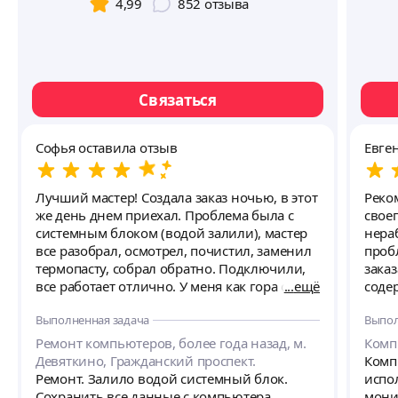
4,99
852
отзыва
Связаться
Софья оставила отзыв
Евге
Лучший мастер! Создала заказ ночью, в этот
Реко
же день днем приехал. Проблема была с
свое
системным блоком (водой залили), мастер
нера
все разобрал, осмотрел, почистил, заменил
проб
термопасту, собрал обратно. Подключили,
зака
все работает отлично. У меня как гора с
ещё
соде
плеч, уже думала полностью менять все в
меха
Выполненная задача
Выпол
системном блоке нужно, но нет! Мастер
его в
спас, компьютер стал работать еще лучше,
кроп
Ремонт компьютеров, более года назад, м.
Комп
чем раньше. Огромное спасибо, впредь
ввод
Девяткино, Гражданский проспект.
Компь
буду обращаться только к Роману!!!!!
пред
Ремонт. Залило водой системный блок.
испол
по с
Сохранить все данные с компьютера.
мони