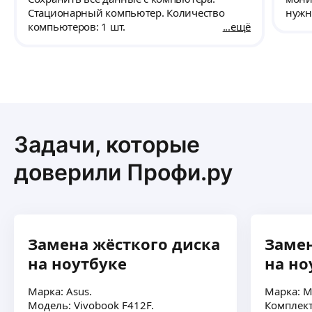
реко
Стационарный компьютер. Количество
нужн
компьютеров: 1 шт.
ещё
объя
харак
посм
Стац
комп
Задачи, которые
доверили Профи.ру
Замена жёсткого диска
Замен
на ноутбуке
на но
Марка: Asus.
Марка: M
Модель: Vivobook F412F.
Комплект