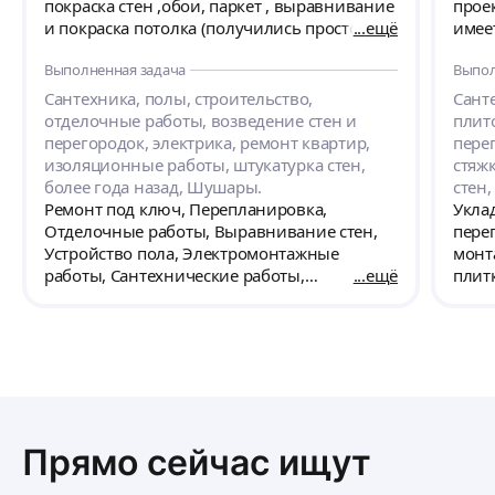
покраска стен ,обои, паркет , выравнивание
проек
и покраска потолка (получились просто
ещё
имее
идеальными ) , отдельное спасибо за нашу
ремонтных р
Выполненная задача
Выпол
чудесную ванную комнату . За всё время
небо
нашего ремонта у нас не было ни каких
все 
Сантехника, полы, строительство,
Сант
проблем и простоев. Я думала что ремонт
крас
отделочные работы, возведение стен и
плит
это головная боль , но мне очень повезло
функ
перегородок, электрика, ремонт квартир,
перег
что я обратилась к Илье . Спасибо большое
изоляционные работы, штукатурка стен,
стяжк
Илье за профессионализм и конечно
более года назад, Шушары.
стен,
спасибо его команде . Однозначно!!! 5+++
Ремонт под ключ, Перепланировка,
Укла
Отделочные работы, Выравнивание стен,
пере
Устройство пола, Электромонтажные
монт
работы, Сантехнические работы,
ещё
плитк
Изоляционные работы. Высота потолков:
стяжк
150. Есть дизайн-проект. Приобрести
для 
материалы для клиента. Дополнительно -
Мате
Вывоз строительного мусора. Нужна
прим
бригада без вредных привычек, и
безоговорочно выполнявшая мои
требования..
Прямо сейчас ищут