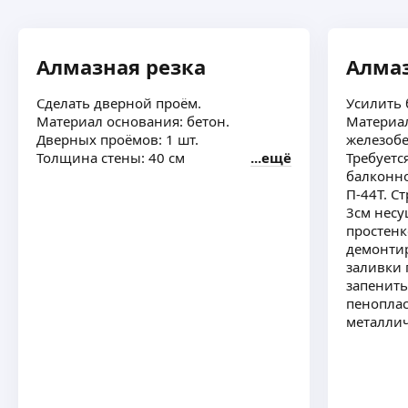
Алмазная резка
Алмаз
Сделать дверной проём.
Усилить 
Материал основания: бетон.
Материал
Дверных проёмов: 1 шт.
железобе
Толщина стены: 40 см
ещё
Требуетс
балконно
П-44Т. С
3см несу
простенк
демонтир
заливки 
запенит
пеноплас
металлич
слои пан
оцинкова
выставит
заполнит