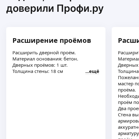
доверили Профи.ру
Расширение проёмов
Расш
Расширить дверной проём.
Расширит
Материал основания: бетон.
Материал
Дверных проёмов: 1 шт.
Дверных 
Толщина стены: 18 см
ещё
Толщина 
Пожелани
мастер 
проёма.
Необход
проём по
Два прое
Стена вы
армирова
аккуратн
арматуру