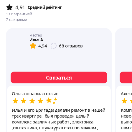
4,91
Cредний рейтинг
13
с гарантией
7
с акциями
мастер
Илья А.
4,94
68
отзывов
Связаться
Ольга оставила отзыв
Алек
Илья и его Бригада! делали ремонт в нашей
Комп
трех квартире , был проведен целый
ново
комплекс различных работ , электрика
выпо
,сантехника, штукатурка стен по маякам ,
нам 