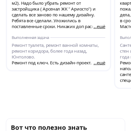
м2). Надо было убрать ремонт от
кварт
застройщика ( Арсенал ЖК " Ариосто") и
пожа
сделать все заново по нашему дизайну.
дела
Ребята все сделали. Уложились в
в сро
поставленные сроки. Никаких доп расходов
ещё
Маст
кроме согласованных не было. Работники
мате
Выполненная задача
Выпол
всегда на связи. Все вопросы решались
мои по
продуктивно, рационально и быстро.
оста
Ремонт туалета, ремонт ванной комнаты,
Сант
Отдельное спасибо за соблюдение режима
еще!
ремонт коридора, более года назад,
стен 
тишины и чистоты в МОПах при вывозе
Юнтолово.
года 
мусора. После себя оставили чистую
Ремонт под ключ. Есть дизайн-проект.
ещё
Ремо
квартиру)) Во время ремонта не получили
напо
ни одну жалобу от соседей. А это о чем то
сант
говорит))) По качеству вопросов нет.
спец
Красиво. Четко . По тех заданию. В силу
пере
занятости и своей работы нам не всегда
Мате
удавалось быстро оплачивать закупки по
чекам: всегда шли на встречу и оплата от
нас проходила позже. Спасибо Таиру и
Хасану за ремонт.
Вот что полезно знать