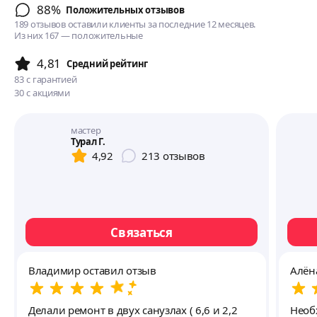
88%
Положительных отзывов
189 отзывов оставили клиенты за последние 12 месяцев.
Из них 167 — положительные
4,81
Cредний рейтинг
83
с гарантией
30
с акциями
мастер
Турал Г.
4,92
213
отзывов
Связаться
Владимир оставил отзыв
Алён
Делали ремонт в двух санузлах ( 6,6 и 2,2
Необ