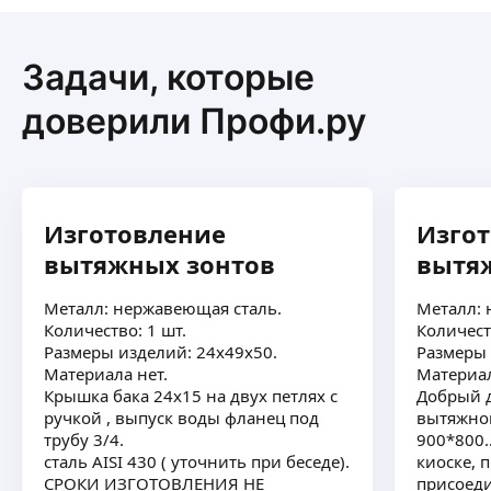
Задачи, которые
доверили Профи.ру
Изготовление
Изго
вытяжных зонтов
вытя
Металл: нержавеющая сталь.
Металл: 
Количество: 1 шт.
Количест
Размеры изделий: 24х49х50.
Размеры 
Материала нет.
Материал
Крышка бака 24х15 на двух петлях с
Добрый д
ручкой , выпуск воды фланец под
вытяжной
трубу 3/4.
900*800.
сталь АISI 430 ( уточнить при беседе).
киоске, п
СРОКИ ИЗГОТОВЛЕНИЯ НЕ
присоеди