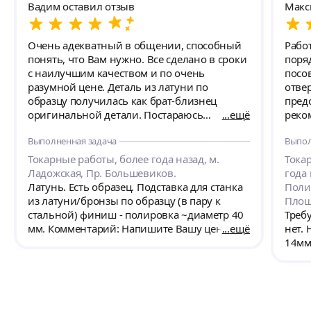
Вадим оставил отзыв
Макс
Очень адекватный в общении, способный
Рабо
понять, что Вам нужно. Все сделано в сроки
поря
с наилучшим качеством и по очень
посо
разумной цене. Деталь из латуни по
отвер
образцу получилась как брат-близнец
предс
оригинальной детали. Постараюсь
ещё
реко
сохранить его контакты - не часто встречаю
Выполненная задача
Выпол
людей, которые любят свою работу!
Токарные работы, более года назад, м.
Тока
Ладожская, Пр. Большевиков.
года 
Латунь. Есть образец. Подставка для станка
Поли
из латуни/бронзы по образцу (в пару к
Площ
стальной) финиш - полировка ~диаметр 40
Требу
мм. Комментарий: Напишите Вашу цену и
ещё
нет. 
материал. Спасибо.
14мм