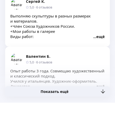
Сергей К.
5,0
·
6
отзывов
Выполняю скульптуры в разных размерах
и материалов.
+Член Союза Художников России.
+Мои работы в галерее
Виды работ:
ещё
Скульптура
Реставрация
Ювелирное дело
Валентин Б.
Лепной декор
А так же вы можите приобрести:
5,0
·
6
отзывов
+Авторские скульптуры
Опыт работы 3 года. Совмещаю художественный
+Предметы декора
и классический подход.
Работаю в своей мастерской.
Учился у итальянцев. Художник-оформитель.
Декоратор.
ещё
Показать ещё