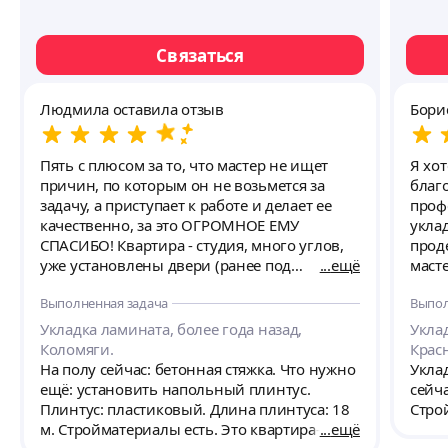
Связаться
Людмила оставила отзыв
Бори
Пять с плюсом за то, что мастер не ищет
Я хо
причин, по которым он не возьмется за
благ
задачу, а приступает к работе и делает ее
проф
качественно, за это ОГРОМНОЕ ЕМУ
уклад
СПАСИБО! Квартира - студия, много углов,
прод
уже установлены двери (ранее под
ещё
маст
линолеум от застройщика), кропотливая
рабо
Выполненная задача
Выпол
работа с подгоном ламината под все углы,
Чист
косяки дверей и т.д., + плинтус так же под
прот
Укладка ламината, более года назад,
Уклад
все эти изгибы. Быстро откликнулся, всегда
сдел
Коломяги.
Красн
на связи, оперативно подсказал, что нужно
комфортно
На полу сейчас: бетонная стяжка. Что нужно
Укла
докупить, отвечает на все уточняющие
его 
ещё: установить напольный плинтус.
сейча
вопросы, присылает фото по этапам
вежл
Плинтус: пластиковый. Длина плинтуса: 18
Стро
выполнения работы. Цена за работу -
гото
м. Стройматериалы есть. Это квартира-
ещё
оговорена до начала самих работ и совпала
учесть