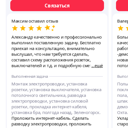
Связаться
Максим оставил отзыв
Вале
Александр качественно и профессионально
Боль
выполнил поставленную задачу. Бесплатно
каче
приехал на консультацию, внимательно
рабо
выслушал, что нам требуется сделать,
-дем
составил схему расположения розеток,
нова
выключателей и т.д. и подробную смету
ещё
потолки -установлены две
работ по черновой и чистовой электрике. В
Алек
Выполненная задача
Выпол
обговоренное время приступил к
возн
выполнению работ. В процессе работ
находи
Монтаж электропроводки, установка
Полы
учитывал наши пожелания по
рабо
розетки, установка выключателя, установка
покл
дополнительным работам. У мастера
отре
потолочного светильника, разводка
пола,
имеется весь необходимый набор
карт
электропроводки, установка силовой
шпак
инструментов. После выполнения всех
повр
розетки, прокладка интернет-кабеля,
демо
этапов работ оставлял чистоту и порядок.
качес
установка бра, полгода назад, Зеленогорск.
Охта.
Шумные работы выполнял в разрешенные
соот
Проложить интернет-кабель. Сделать
Укла
часы. Давал рекомендации по материалам и
оста
разводку электропроводки, проложить
старо