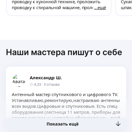
выбору оптимальных технических
обяз
проводку к кухонной технике, проложить
Сухая
решений. Работает по договору с гарантией
услу
проводку к стиральной машине, проложить
ещё
шпакл
на выполненные работы. Сделал скидку на
проводку к кондиционеру, вывести
потол
работы от сметы и выполнил доп.работы.
проводку на балкон. Протяжённость
Диза
интернет-кабеля: 60 м. Установить силовые
особ
розетки: 2 шт. Установить обычные розетки:
необ
50 шт. Установить обычные выключатели:
одну 
10 шт. Сколько потолочных светильников: 5
демон
шт. Установить настенный светильник: 3
обои 
Наши мастера пишут о себе
шт. Высота потолка: 2.6 м. Скрыть проводку.
ближ
конс
стоим
Александр Ш.
4,33
·
3
отзыва
Антенный мастер спутникового и цифрового TV.
Устанавливаю,ремонтирую,настраиваю антенны
всех видов.Цифровые и спутниковые. Есть спец-
оборудование (лестница 11 метров, приборы для
замера сигнала и настройки оборудования) всё
ещё
Показать ещё
профессиональное.Опыт 20 лет.