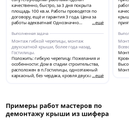
качественно, быстро, за 3 дня покрыта
рабо
площадь 100 кв.м. Работы проводятся по
каче
договору, ещё и гарантия 3 года. Цена за
крыше
работы адекватная! Однозначно
ещё
прият
рекомендую! Профессионалы!
в про
Выполненная задача
Выпол
спец
резул
Монтаж гибкой черепицы, монтаж
Монт
двухскатной крыши, более года назад,
Всев
Гостилицы.
Монт
Положить: гибкую черепицу. Пожелания и
Кров
особенности: Дом в стадии строительства,
Высот
расположен в п.Гостилицы, одноэтажный
Монт
каркасный, без чердака, кровля двускатная
ещё
мате
22град. S=96кв.м., на данный момент
смонтирована обрешетка и ОСБ.
Дополнительно необходимо смотировать: -
3 вентиляционных выхода 125 мм - 1
Примеры работ мастеров по
вентиляционный выход 110 мм. -
Закладную под будущий дымоход из
демонтажу крыши из шифера
сэндвича - вентканал в коньке с
обрешеткой и выносом с каждой стороны
примерно по 400 мм с капельником -