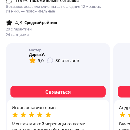
100%
Положительных отзывов
6 отзывов оставили клиенты за последние 12 месяцев.
Из них 6 — положительные
4,8
Cредний рейтинг
20
с гарантией
24
с акциями
мастер
Дарья У.
5,0
30
отзывов
Связаться
Игорь оставил отзыв
Андр
Монтаж мягкой черепицы со всеми
Вяче
сопутствующими работами сделан
приехала н