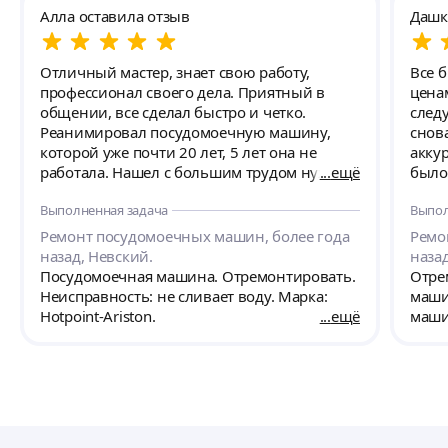
Алла оставила отзыв
Дашк
Отличный мастер, знает свою работу,
Все 
профессионал своего дела. Приятный в
ценам
общении, все сделал быстро и четко.
след
Реанимировал посудомоечную машину,
снов
которой уже почти 20 лет, 5 лет она не
акку
работала. Нашел с большим трудом нужную
ещё
было
запчасть на нее, все отремонтировал,
Выполненная задача
Выпол
провел инструктаж. Очень довольна
мастером. Спасибо огромное.
Ремонт посудомоечных машин, более года
Ремо
назад, Невский.
назад
Посудомоечная машина. Отремонтировать.
Отре
Неисправность: не сливает воду. Марка:
маши
Hotpoint-Ariston.
ещё
маши