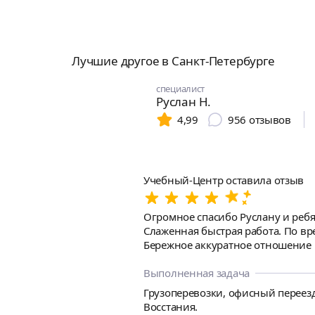
Лучшие другое в Санкт-Петербурге
специалист
Руслан Н.
4,99
956
отзывов
Учебный-Центр оставила отзыв
Огромное спасибо Руслану и ребят
Слаженная быстрая работа. По времени трудились 14 часов. Не смотря на это, не делали перерывов - перекуров. Очень ответственный подход.
Бережное аккуратное отношение 
вещи: дверцы шкафов, мониторы и
Стоимость услуги адекватная. Ре
Выполненная задача
Грузоперевозки, офисный переезд
Восстания.