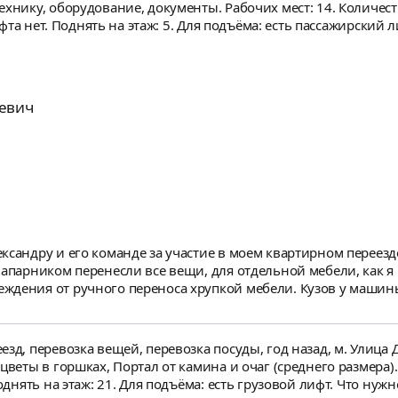
ехнику, оборудование, документы. Рабочих мест: 14. Количест
 лифта нет. Поднять на этаж: 5. Для подъёма: есть пассажирски
 23.12. Офисный переезд. Маршрут: ул. Восстания дом 7 - Невский пр. дом 67. Всего 3
маги. Стулья. 5 стеллажей и 2 угловых стола требуют разборки/ сборки. Н
т-Петербург, Невский проспект, 67
евич
ксандру и его команде за участие в моем квартирном переезд
напарником перенесли все вещи, для отдельной мебели, как я 
ждения от ручного переноса хрупкой мебели. Кузов у машин
лась очень довольна переездом. Уложились в 3,5 часа. Спас
зд, перевозка вещей, перевозка посуды, год назад, м. Улица 
веты в горшках, Портал от камина и очаг (среднего размера). 
Поднять на этаж: 21. Для подъёма: есть грузовой лифт. Что нуж