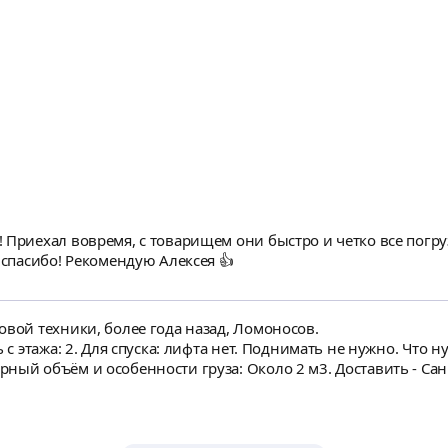
ений по габаритам машины нет. Доставить - Санкт-Петербург, 
на и очаг. Портал не получится руками переносить (там тон
рузить и довезти до авто. Лестниц нет, безбарьерная среда по обоим адресам. Также будет
 никакой техники. Много вещей (одежды) и книги (стараюсь а
 Приехал вовремя, с товарищем они быстро и четко все погру
 спасибо! Рекомендую Алексея 👍
овой техники, более года назад, Ломоносов.
ь с этажа: 2. Для спуска: лифта нет. Поднимать не нужно. Что
ный объём и особенности груза: Около 2 м3. Доставить - Сан