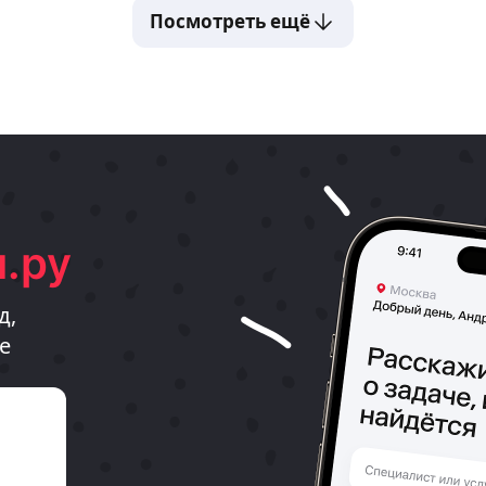
Посмотреть ещё
.ру
д,
е