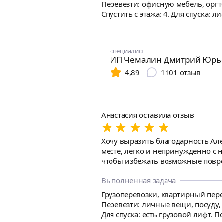
Перевезти: офисную мебель, оргт
Спустить с этажа: 4. Для спуска:
Примерный объём и особенности груза: Заказ на субботу -
кабинета. Вниз - лифта нет. На 4 этаже кабинет с небольшим архивом на 4 рабочих места. На 3 этаже - 2 кабинета: по 5 рабочих мест. По 3
шкафа в каждом кабинете. Документы. Бу
специалист
небольшой лифт. Доставить - Санк
ИП Чемалин Дмитрий Юрь
4,89
1101
отзыв
Анастасия оставила отзыв
Хочу выразить благодарность Але
месте, легко и непринужденно с 
чтобы избежать возможные повре
бережно закрепили ремнями. Оста
Выполненная задача
Грузоперевозки, квартирный перее
Перевезти: личные вещи, посуду, ц
Для спуска: есть грузовой лифт. 