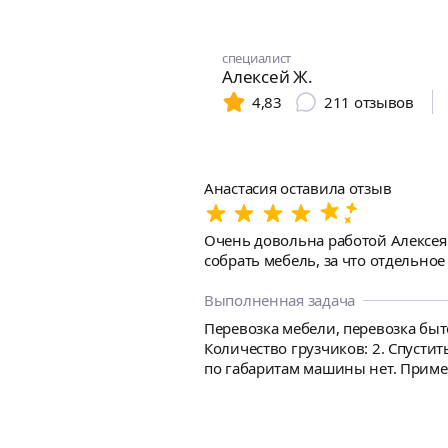
пассажира взять с собой. Огранич
Из мебели только портал от ками
повредить). желательно на тележку с колесиками пог
специалист
микров.печь из техники - больше
Алексей Ж.
4,83
211
отзывов
Анастасия оставила отзыв
Очень довольна работой Алексея!
собрать мебель, за что отдельное
Выполненная задача
Перевозка мебели, перевозка быт
Количество грузчиков: 2. Спустит
по габаритам машины нет. Пример
19/15