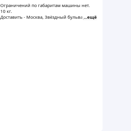
Ограничений по габаритам машины нет.
Габари
10 кг.
120 на 
Доставить - Москва, Звёздный бульвар, 24
ещё
Загруз
Достави
Банкетн