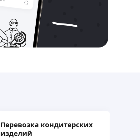
Перевозка кондитерских
Пере
изделий
изд