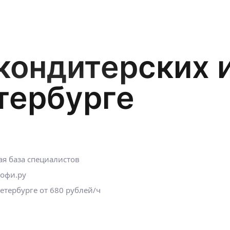
кондитерских 
тербурге
я база специалистов
рофи.ру
Петербурге
от 680 рублей
/ч