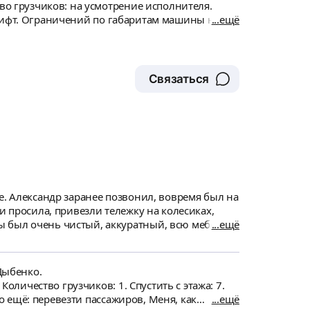
во грузчиков: на усмотрение исполнителя.
й лифт. Ограничений по габаритам машины нет.
ещё
аверх: 5 этаж - есть
Связаться
е. Александр заранее позвонил, вовремя был на
и просила, привезли тележку на колесиках,
ы был очень чистый, аккуратный, всю мебель
ещё
ибо большое!
Дыбенко.
Количество грузчиков: 1. Спустить с этажа: 7.
но ещё: перевезти пассажиров, Меня, как
ещё