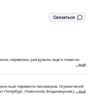
Октябрьская набережная, 44 Переезд из 1к.кв.
кое дерево и открывающиеся ящички, можно
ктивно раздать).
Связаться
зили, перевезли, разгрузили, ещё и помогли
ещё
 нужно ещё: перевезти пассажиров. Ограничений
кт-Петербург, Ломоносов, Владимирская улица,
ещё