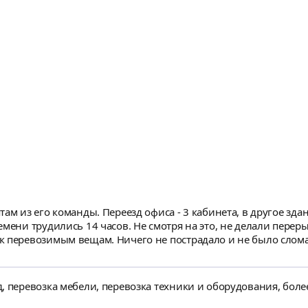
ам из его команды. Переезд офиса - 3 кабинета, в другое здан
к перевозимым вещам. Ничего не пострадало и не было слома
 тп. При сборке некоторые предметы мебели починили, так ч
комендую данного исполнителя заказа!
, перевозка мебели, перевозка техники и оборудования, более