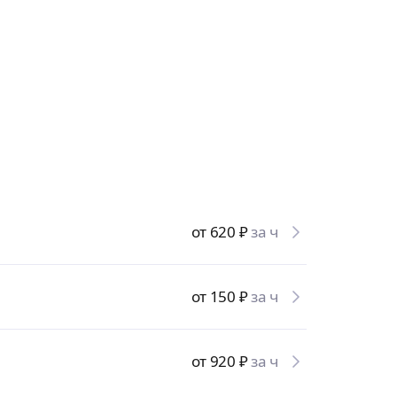
от 620
₽
за ч
от 150
₽
за ч
от 920
₽
за ч