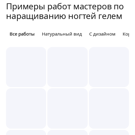
Примеры работ мастеров по
наращиванию ногтей гелем
Все работы
Все работы
Натуральный вид
С дизайном
Коро