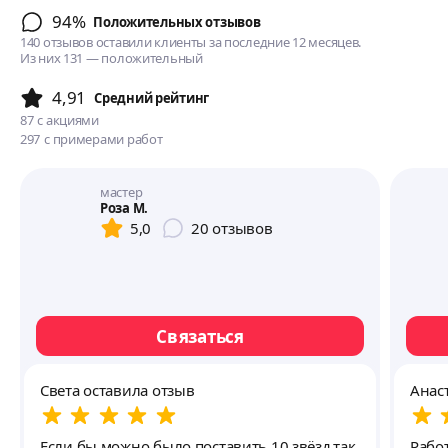
94%
Положительных отзывов
140 отзывов оставили клиенты за последние 12 месяцев.
Из них 131 — положительный
4,91
Cредний рейтинг
87
с акциями
297
с примерами работ
мастер
Роза М.
5,0
20
отзывов
Связаться
Света оставила отзыв
Анас
Если бы можно было поставить 10 звёзд,так
Рабо