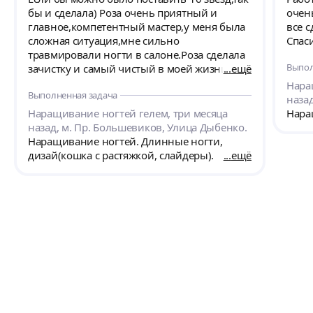
бы и сделала) Роза очень приятный и
очен
главное,компетентный мастер,у меня была
все с
сложная ситуация,мне сильно
Спас
травмировали ногти в салоне.Роза сделала
Выпол
зачистку и самый чистый в моей жизни
ещё
маникюр,объясняла причины,почему так
Нара
Выполненная задача
произошло.Огромный + для меня-мастер
назад
делает необычные дизайны,очень
Наращивание ногтей гелем, три месяца
Нара
красивые,поэтому теперь жду когда ногти
назад, м. Пр. Большевиков, Улица Дыбенко.
отрастут и только к ней) Хочу еще
Наращивание ногтей. Длинные ногти,
добавить,что меня зацепило,когда
дизай(кошка с растяжкой, слайдеры).
ещё
договаривались о первом визите,Роза мне
подробно с примерами своих работ
объяснила про нужные фомы ногдей ВСЕ,я
почувствовала,что мастер реально любит и
вовлечен в свою работу.Очень советую
мастера.