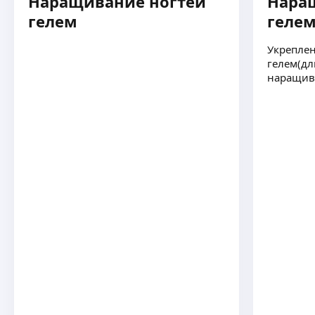
Наращивание ногтей
Нара
гелем
геле
Укреплен
гелем(дл
наращив