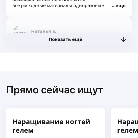
все расходные материалы одноразовые
ещё
стерильно
Наталья Е.
Показать ещё
Мастер-перфекционист
Вы захотите вернуться!
Работаю в технике укрепления натуральных
ногтей твердым гелем
Постоянно учусь и не собираюсь
ещё
останавливаться
Прямо сейчас ищут
Наращивание ногтей
Нара
гелем
геле