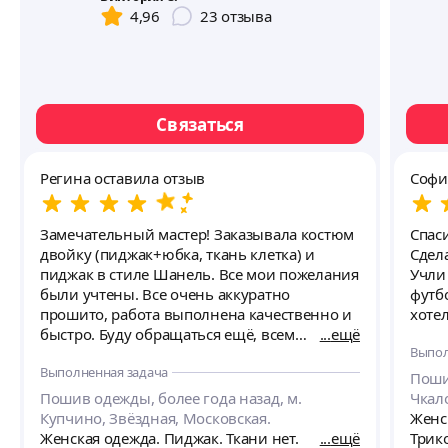
4,96
23
отзыва
Связаться
Регина оставила отзыв
Софи
Замечательный мастер! Заказывала костюм
Спас
двойку (пиджак+юбка, ткань клетка) и
Сдела
пиджак в стиле Шанель. Все мои пожелания
Учли
были учтены. Все очень аккуратно
футб
прошито, работа выполнена качественно и
хотел
быстро. Буду обращаться ещё, всем
ещё
Выпол
рекомендую 👍🏻👍🏻👍🏻
Выполненная задача
Поши
Пошив одежды, более года назад, м.
Чкало
Купчино, Звёздная, Московская.
Женс
Женская одежда. Пиджак. Ткани нет.
ещё
Трико