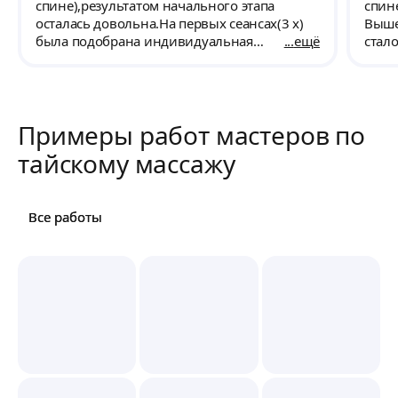
спине),результатом начального этапа
спине
осталась довольна.На первых сеансах(3 х)
Выше
была подобрана индивидуальная
ещё
стало
методика.+советы и рекомендации мастера
тапо
дали положительный
с ма
результат.Рекомендую Татьяну,как опытного
прох
специалиста разбирающего в анотомии и
Реко
Примеры работ мастеров по
физиологии организма.
того
тайскому массажу
Все работы
Все работы