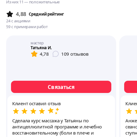
Из них 11 — положительные
4,88
Cредний рейтинг
24
с акциями
59
с примерами работ
мастер
Татьяна И.
4,78
109
отзывов
Связаться
Клиент оставил отзыв
Клие
Сделала курс массажа у Татьяны по
Анже
антицеллюлитной программе и лечебно
сеанс
восстановительному (боли в плече и
ступней до 