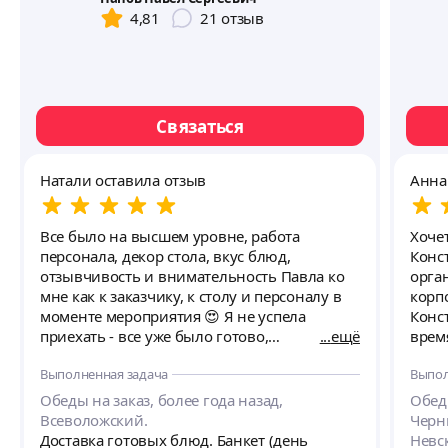
4,81
21
отзыв
Связаться
Натали оставила отзыв
Анна
Все было на высшем уровне, работа
Хоче
персонала, декор стола, вкус блюд,
Конс
отзывчивость и внимательность Павла ко
орга
мне как к заказчику, к столу и персоналу в
корпо
моменте мероприятия 😍 Я не успела
Конс
приехать - все уже было готово,
ещё
врем
стилизовано и уточнено! Официант работал
загр
Выполненная задача
Выпол
в белой рубашке и перчатках, что задало
его 
высокий тон мероприятия ❣️ Обязательно
прис
Обеды на заказ, более года назад,
Обеды
буду советовать и обращаться к Павлу
Подач
Всеволожский.
Черн
снова ✨ Меню на любой вкус!
вкус
Доставка готовых блюд. Банкет (день
Невс