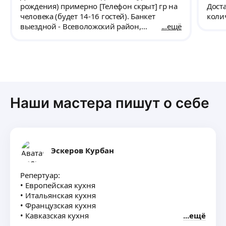
раз 
рождения) примерно [Телефон скрыт] гр на
Доста
человека (будет 14-16 гостей). Банкет
колич
выездной - Всеволожский район,
ещё
сертоловское городское поселение.
Обслуживание не обязательно. На
количество: 14 человек.
Наши мастера пишут о себе
Эскеров Курбан
Репертуар:
• Европейская кухня
• Итальянская кухня
• Французская кухня
• Кавказская кухня
ещё
• Японская кухня