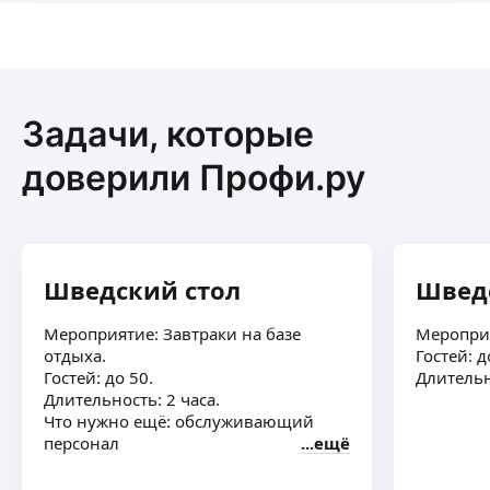
ресторанные стандарты под любые условия:
от банкетной площадки до домашней кухни.
Готова не просто приготовить, а выстроить
понятные стандарты и обучить команду или
семью.
Задачи, которые
доверили Профи.ру
Шведский стол
Швед
Мероприятие: Завтраки на базе
Мероприя
отдыха.
Гостей: д
Гостей: до 50.
Длительн
Длительность: 2 часа.
Что нужно ещё: обслуживающий
персонал
ещё