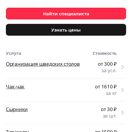
Найти специалиста
Узнать цены
Услуга
Стоимость
Организация шведских столов
от 300
₽
за усл.
Чак-чак
от 1610
₽
за кг
Сырники
от 30
₽
за шт.
Тирамису
от 1500
₽