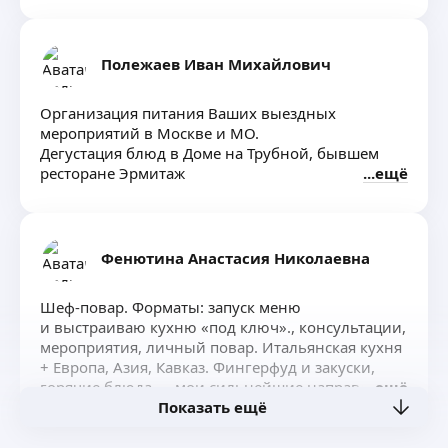
Полежаев Иван Михайлович
Организация питания Ваших выездных
мероприятий в Москве и МО.
Дегустация блюд в Доме на Трубной, бывшем
ресторане Эрмитаж
ещё
Фенютина Анастасия Николаевна
Шеф‑повар. Форматы: запуск меню
и выстраиваю кухню «под ключ»., консультации,
мероприятия, личный повар. Итальянская кухня
+ Европа, Азия, Кавказ. Фингерфуд и закуски,
горячие блюда — мои сильнейшие направления
ещё
Показать ещё
(+23% к продажам). Исправляю ошибки в меню
и процессах: снижаю фудкост (новые позиции
15−22%), держу возвраты ≤1,2%. Адаптирую