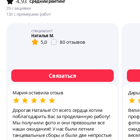
4,93
Cредний рейтинг
29
с акциями
133
с примерами работ
специалист
Наталья М.
5,0
80
отзывов
Связаться
Мария оставила отзыв
Дарь
Дорогая Наталья! От всего сердца хотим
Вели
поблагодарить Вас за проделанную работу!
профессион
Мы получили фото и они превзошли все
фото
наши ожидания!! У нас были летние
ожид
танцевальные сборы и были две непростые
весе