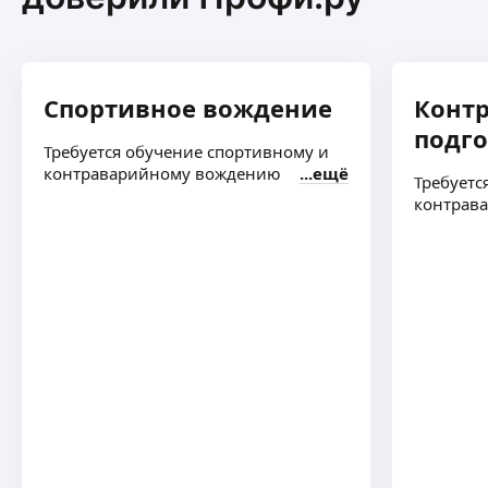
Спортивное вождение
Конт
подго
Требуется обучение спортивному и
контраварийному вождению
ещё
Требуетс
контрав