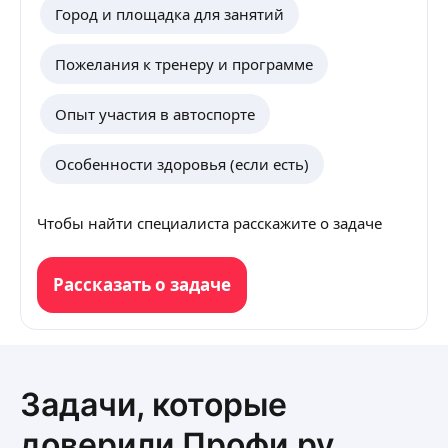
боль
Город и площадка для занятий
неве
душевным
«фея
Пожелания к тренеру и программе
освоения
серде
Опыт участия в автоспорте
продо
увер
Особенности здоровья (если есть)
Чтобы найти специалиста расскажите о задаче
Рассказать о задаче
Задачи, которые
доверили Профи.ру