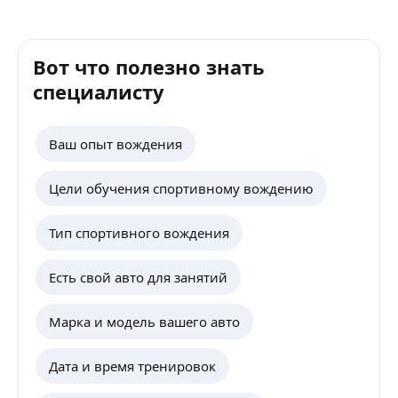
фанта
указ
А на 
Вот что полезно знать
руля.
все 
специалисту
друг
меня 
Вита
Ваш опыт вождения
выкл
брать
учит 
Цели обучения спортивному вождению
нифи
равн
Тип спортивного вождения
информа
перва
прил
Есть свой авто для занятий
неско
учен
Марка и модель вашего авто
с нул
вообщ
одно
Дата и время тренировок
позн