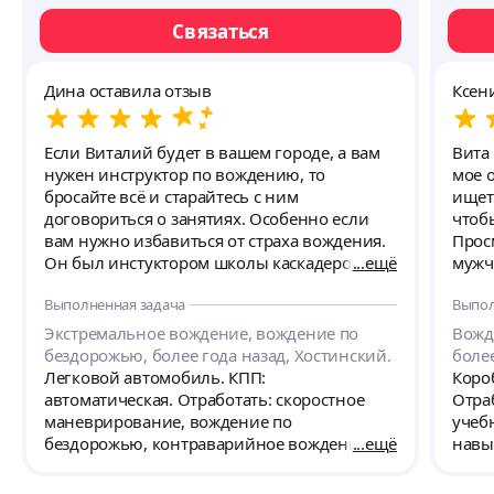
Связаться
Дина оставила отзыв
Ксен
Если Виталий будет в вашем городе, а вам
Вита
нужен инструктор по вождению, то
мое 
бросайте всё и старайтесь с ним
ищет
договориться о занятиях. Особенно если
чтоб
вам нужно избавиться от страха вождения.
Прос
Он был инстуктором школы каскадеров, он
ещё
мужч
знает как научить человека почувствовать
захо
Выполненная задача
Выпол
машину. И вообще прекрасный
опыт
преподаватель по своей природе.
гара
Экстремальное вождение, вождение по
Вожд
Спокойный, пунктуальный,
хоте
бездорожью, более года назад, Хостинский.
более
доброжелательный, с чувством юмора.
ОТКЛИКНУЛАС
Легковой автомобиль. КПП:
Коро
ней 
автоматическая. Отработать: скоростное
Отра
води
маневрирование, вождение по
учеб
взять «ко
бездорожью, контраварийное вождение.
ещё
навы
списа
от за