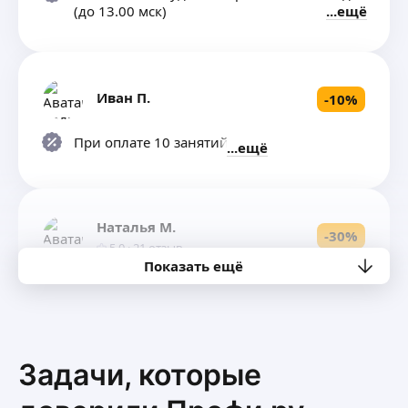
(до 13.00 мск)
ещё
Иван П.
-
10
%
При оплате 10 занятий сразу
ещё
Наталья М.
-
30
%
5,0
·
21
отзыв
Показать ещё
Первое занятие
ещё
Дарья Б.
Задачи, которые
-
100
%
5,0
·
6
отзывов