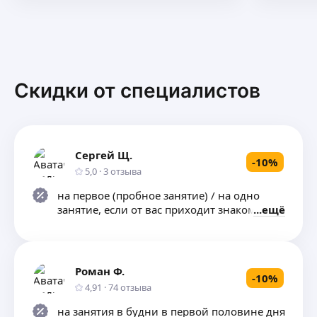
Скидки от специалистов
Сергей Щ.
-
10
%
5,0
·
3
отзыва
на первое (пробное занятие) / на одно
занятие, если от вас приходит знакомый
ещё
Роман Ф.
-
10
%
4,91
·
74
отзыва
на занятия в будни в первой половине дня