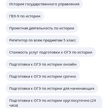
Елена А.
-
5
%
История государственного управления
4,88
·
74
отзыва
На занятия в группе до 2 человек.
ГВЭ-9 по истории
ещё
Проектная деятельность по истории
Галина С.
-
20
%
Репетитор по всем предметам 5 класс
5,0
·
12
отзывов
- 20 % на летние занятия.
Стоимость услуг подготовки к ОГЭ по истории
ещё
Подготовка к ОГЭ по истории онлайн
Подготовка к ОГЭ по истории срочно
Подготовка к ОГЭ по истории для начинающих
Подготовка к ОГЭ по истории круглосуточно (24
часа)