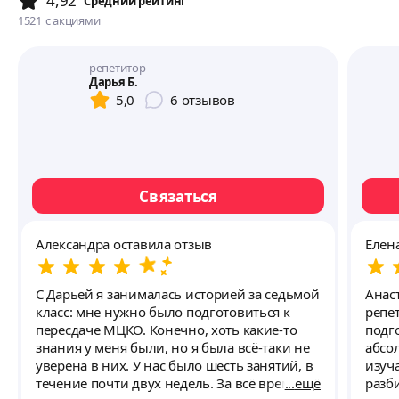
4,92
Cредний рейтинг
1521
с акциями
репетитор
Дарья Б.
5,0
6
отзывов
Связаться
Александра оставила отзыв
Елен
С Дарьей я занималась историей за седьмой
Анас
класс: мне нужно было подготовиться к
репе
пересдаче МЦКО. Конечно, хоть какие-то
подго
знания у меня были, но я была всё-таки не
абсо
уверена в них. У нас было шесть занятий, в
изуча
течение почти двух недель. За всё время
ещё
разб