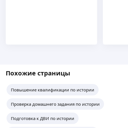
Первое занятие, на котором мы оценим
ваш уровень подготовки и обсудим
желательный результат - бесплатно!
ещё
Анна Н.
-
50
%
1 занятие по математике и истории-
ознакомительное
ещё
Похожие страницы
Анастасия Н.
-
20
%
Повышение квалификации по истории
Для занятий в летний период
Проверка домашнего задания по истории
ещё
Подготовка к ДВИ по истории