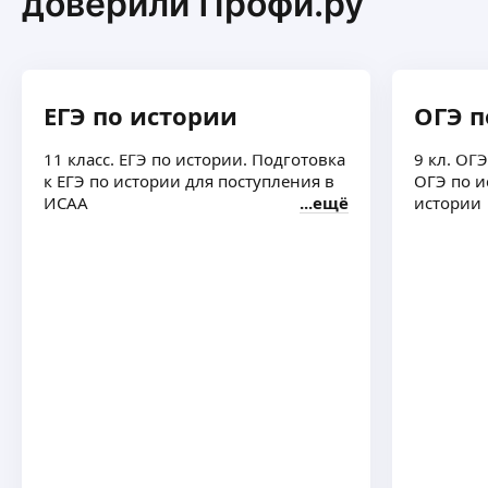
доверили Профи.ру
Пробное занятие
ещё
ЕГЭ по истории
ОГЭ п
Елизавета Ч.
-
100
%
11 класс. ЕГЭ по истории. Подготовка
9 кл. ОГ
Первое занятие
ещё
к ЕГЭ по истории для поступления в
ОГЭ по и
ИСАА
ещё
истории
Валерия Г.
-
10
%
На первое занятие
ещё
Андрей С.
-
100
%