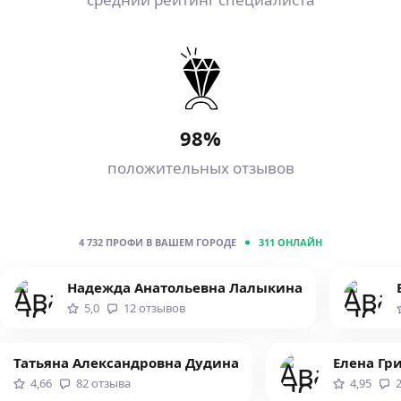
98%
положительных отзывов
4 732
ПРОФИ В ВАШЕМ ГОРОДЕ
311
ОНЛАЙН
Надежда Анатольевна Лалыкина
5,0
12
отзывов
Татьяна Александровна Дудина
Елена Гр
4,66
82
отзыва
4,95