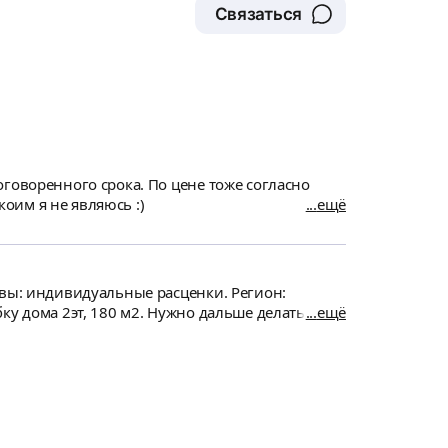
Связаться
говоренного срока. По цене тоже согласно
коим я не являюсь :)
ещё
ивы: индивидуальные расценки. Регион:
м2. Нужно дальше делать
ещё
ную стоимость работ и материалов... Т.е. нужна