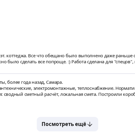
эт. коттеджа. Все что обещано было выполнено даже раньше о
но было сделать все попроще. :) Работа сделана для "спецов", 
ы, более года назад, Самара.
 сантехнические, электромонтажные, теплоснабжение. Нормат
ный сметный расчёт, локальная смета. Построили коробку дома 2эт, 180 
 сантехнику, чистовую отделку и т.д. Хотел бы понять пример
Посмотреть ещё