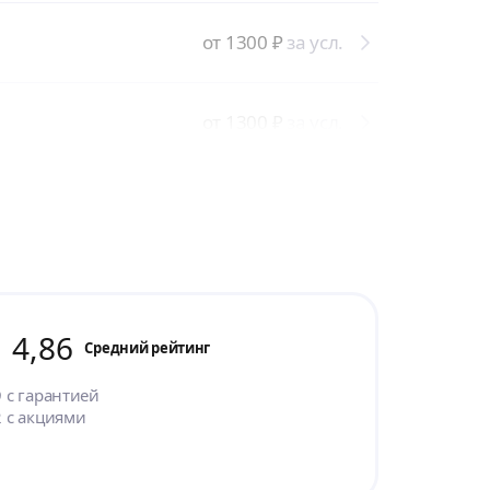
от 1300
₽
за усл.
от 1300
₽
за усл.
4,86
Cредний рейтинг
9
с гарантией
2
с акциями