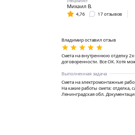
специалист
Михаил В.
4,76
17
отзывов
Владимир оставил отзыв
Смета на внутреннюю отделку 2х-
договоренности. Все ОК. Хотя мож
Выполненная задача
Смета на электромонтажные работ
На какие работы смета: отделка,
Ленинградская обл. Документация: свод
отопление, вентиляцию,электрику,
смета.