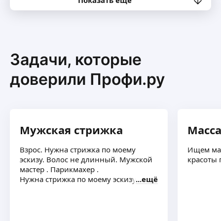
Показать ещё
При всех повторных посещениях дизайн
фольгой, глиттером, слайдером и стразами
(до 7 шт/ноготь) бесплатно!
ещё
Задачи, которые
Екатерина Л.
-
10
%
доверили Профи.ру
Знакомство с мастером
ещё
Мужская стрижка
Масс
Анастасия Н.
-
10
%
Взрос. Нужна стрижка по моему
Ищем мас
эскизу. Волос не длинный. Мужской
красоты 
Знакомство с мастером
ещё
мастер . Парикмахер .
Нужна стрижка по моему эскизу
ещё