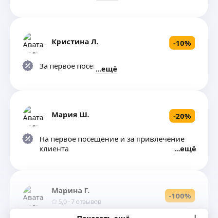
Кристина Л.
-
10
%
За первое посещение
ещё
Мария Ш.
-
20
%
На первое посещение и за привлечение
клиента
ещё
Марина Г.
-
100
%
5,0
·
7
отзывов