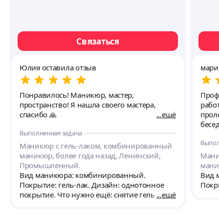
Связаться
Юлия оставила отзыв
мари
Понравилось! Маникюр, мастер,
Проф
пространство! Я нашла своего мастера,
рабо
спасибо 🙏
ещё
прол
бесед
Выполненная задача
Выпол
Маникюр с гель-лаком, комбинированный
маникюр, более года назад, Ленинский,
Мани
Промышленный.
мани
Вид маникюра: комбинированный.
Вид 
Покрытие: гель-лак. Дизайн: однотонное
Покры
покрытие. Что нужно ещё: снятие гель-лака.
ещё