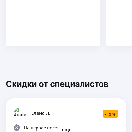
Скидки от специалистов
Елена Л.
-
15
%
На первое посещение
ещё