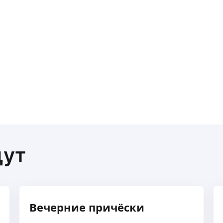
щут
Вечерние причёски