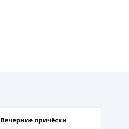
Вечерние причёски
Вече