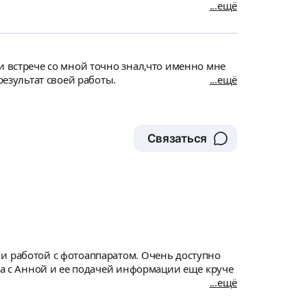
ещё
и встрече со мной точно знал,что именно мне
подойдет и как он это себе представляет, а также четко услышал мои пожлания и гарантировал результат своей работы.
ещё
Связаться
и работой с фотоаппаратом. Очень доступно
, а с Анной и ее подачей информации еще круче
ещё