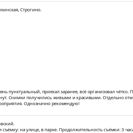
укинская, Строгино.
нь пунктуальный, приехал заранее, всё организовал чётко. 
инут. Снимки получились живыми и красивыми. Отдельно отме
роприятия. Однозначно рекомендую!
овский.
съёмку: на улице, в парке. Продолжительность съёмки: 3 часа