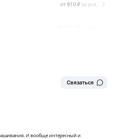
от 810
₽
за усл.
от 1510
₽
за усл.
Связаться
окрашивания. И вообще интересный и