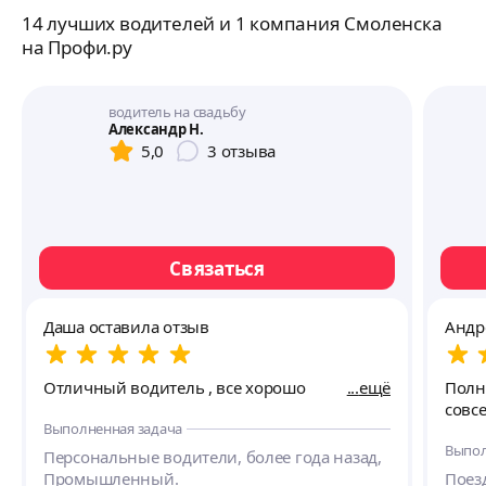
14 лучших водителей и 1 компания Смоленска
на Профи.ру
водитель на свадьбу
Александр Н.
5,0
3
отзыва
Связаться
Даша оставила отзыв
Андр
Отличный водитель , все хорошо
ещё
Полн
совс
Выполненная задача
Выпол
Персональные водители, более года назад,
Промышленный.
Поезд