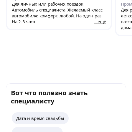
Для личных или рабочих поездок.
Про
Автомобиль специалиста. Желаемый класс
Для р
автомобиля: комфорт, любой. На один раз.
легк
На 2-3 часа.
ещё
пасса
дома
допо
Смол
Необ
13.3
женщ
ветк
делат
обра
Вот что полезно знать
специалисту
Дата и время свадьбы