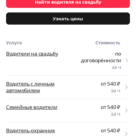
Найти водителя на свадьбу
Узнать цены
Услуга
Стоимость
Водители на свадьбу
по
договорённости
за ч
Водитель с личным
от 540
₽
автомобилем
за ч
Семейные водители
от 540
₽
за ч
Водитель-охранник
от 540
₽