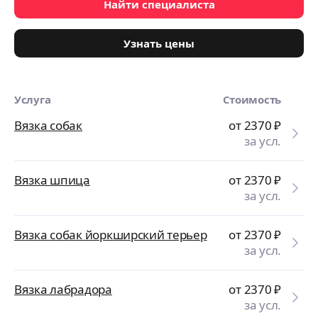
Найти специалиста
Узнать цены
Услуга
Стоимость
Вязка собак
от 2370
₽
за усл.
Вязка шпица
от 2370
₽
за усл.
Вязка собак йоркширский терьер
от 2370
₽
за усл.
Вязка лабрадора
от 2370
₽
за усл.