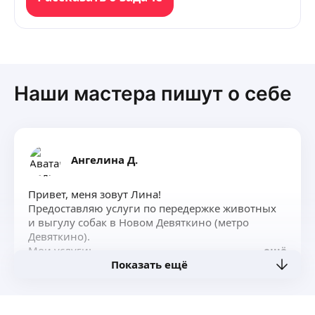
Наши мастера пишут о себе
Ангелина Д.
Привет, меня зовут Лина!
Предоставляю услуги по передержке животных
и выгулу собак в Новом Девяткино (метро
Девяткино).
Мои услуги:
ещё
Показать ещё
1) выгул собак;
2) передержка собак;
3) передержка кошек;
4) передержка морских свинок, крыс, хомяков;