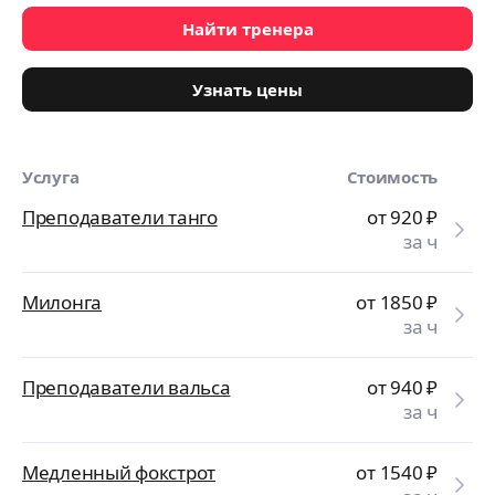
Найти тренера
Узнать цены
Услуга
Стоимость
Преподаватели танго
от 920
₽
за ч
Милонга
от 1850
₽
за ч
Преподаватели вальса
от 940
₽
за ч
Медленный фокстрот
от 1540
₽