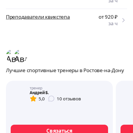
за ч
Преподаватели квикстепа
от 920
₽
за ч
Лучшие спортивные тренеры в Ростове-на-Дону
тренер
Андрей Б.
5,0
10
отзывов
Связаться