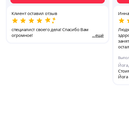
Клиент оставил отзыв
Инна
специалист своего дела! Спасибо Вам
Людм
огромное!
ещё
здор
заня
осталь
Выпол
Йога
Стоим
Йога