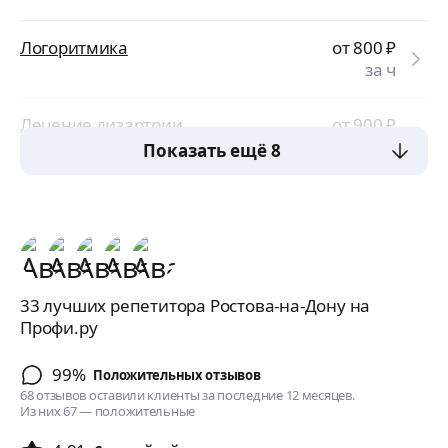
Логоритмика
от 800
₽
за ч
Лечение дизартрии
от 900
₽
за ч
Показать ещё 8
33 лучших репетитора Ростова-на-Дону на
Профи.ру
99%
Положительных отзывов
68 отзывов оставили клиенты за последние 12 месяцев.
Из них 67 — положительные