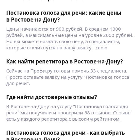
Помогу написать и выпустить на все площадки
Посмотрим ваши авторские песни (при
свою песню, ведь я сама пишу и выпускаю
наличии и желании)
Постановка голоса для речи: какие цены
песни)
Также могу сопровождать вас на концертах,
в Ростове-на-Дону?
Обучаю по собственной методике, помогу тебе
конкурсах, курировать запись авторских
поверить в себя и осуществить мечту! Время
Цены начинаются от 900 рублей. В среднем 1000
песен
петь!
рублей, а максимальные цены на уровне 2000 рублей.
Приходите!)
Но вы можете назвать свою цену, а специалисты,
которые откликнутся на вашу заявку - свою.
Как найти репетитора в Ростове-на-Дону?
Сейчас на Профи.ру готовы помочь 33 специалиста.
Просто оставьте заявку на услугу "Постановка голоса
для речи".
Где найти достоверные отзывы?
В Ростове-на-Дону на услугу "Постановка голоса для
речи" мы получили и проверили 68 отзывов. Отзывы
есть у каждого репетитора с высоким рейтингом.
Постановка голоса для речи - как выбрать
в Ростове-на-Дону?