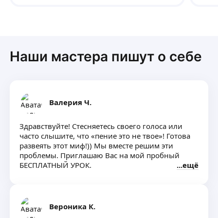
проработку уже в самостоятельном режиме,
движ
(Мария нам запуск сделала звуков " с/з").
одна.
Закончили заниматься из- за большой
загруженности ребёнка другими занятиями.
Это был наш первый опыт занятий он-лайн,
который меня не разочаровал. Оплачивали
Наши мастера пишут о себе
сразу курсом вперёд на 10 занятий, чтоб
выходила стоимость 900р. Первое занятие
было пробное- бесплатно. Спасибо, было
приятно поработать.
Валерия Ч.
Здравствуйте! Стесняетесь своего голоса или
часто слышите, что «пение это не твое»! Готова
развеять этот миф!)) Мы вместе решим эти
проблемы. Приглашаю Вас на мой пробный
БЕСПЛАТНЫЙ УРОК.
ещё
На моих уроках:
Работа над опорой звука
Избавление от зажимов тела и голоса
Подбор репертуара
Вероника К.
Постановка дикции