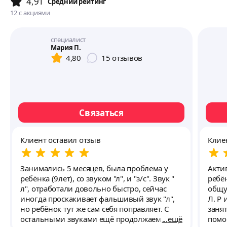
4,91
Cредний рейтинг
12
с акциями
специалист
Мария П.
4,80
15
отзывов
Связаться
Клиент оставил отзыв
Клие
Занимались 5 месяцев, была проблема у
Акти
ребёнка (9лет), со звуком "л", и "з/с". Звук "
ребё
л", отработали довольно быстро, сейчас
общу
иногда проскакивает фальшивый звук "л",
Л. Р и
но ребёнок тут же сам себя поправляет. С
заня
остальными звуками ещё продолжаем
ещё
помо