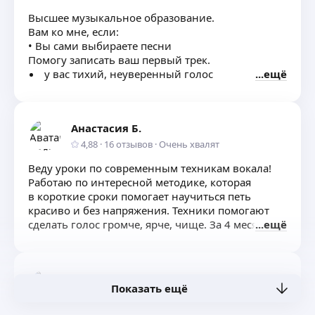
Заряд позитивной энергией)))
Высшее музыкальное образование.
Вам ко мне, если:
• Вы сами выбираете песни
Помогу записать ваш первый трек.
у вас тихий, неуверенный голос
ещё
есть боль при пении и разговоре
вы стесняетесь громко говорить или петь
вы хотите развить не только вокал,
Анастасия Б.
но и чувственность.
️Я раскрою уникальность Вашего голоса!
4,88
·
16
отзывов
·
Очень хвалят
• Обучаю современным вокальным приемам
Веду уроки по современным техникам вокала!
Работаю по интересной методике, которая
в короткие сроки помогает научиться петь
красиво и без напряжения. Техники помогают
сделать голос громче, ярче, чище. За 4 месяца
ещё
вполне сделать репертуар из 10 песен и смело
его петь в компании друзей, караоке или
выступить на мероприятии, а также сделать
Инна Б.
ЗАПИСЬ песни в подарок 🎁
Показать ещё
Бережная забота о своем голосе начинается
5,0
·
10
отзывов
с правильной постановки, чтобы голос