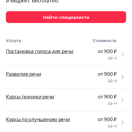
и бюджет. Бесплатно.
Найти специалиста
Услуга
Стоимость
Постановка голоса для речи
от 900
₽
за ч
Развитие речи
от 900
₽
за ч
Курсы техники речи
от 900
₽
за ч
Курсы по улучшению речи
от 900
₽
за ч