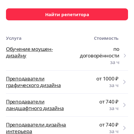
Найти репетитора
Услуга
Стоимость
Обучение моушен-
по
дизайну
договорённости
за ч
Преподаватели
от 1000
₽
графического дизайна
за ч
Преподаватели
от 740
₽
ландшафтного дизайна
за ч
Преподаватели дизайна
от 740
₽
интерьера
за ч