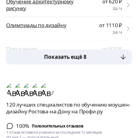
Обучение архитектурному
от 620
₽
рисунку
за ч
Олимпиады по дизайну
от 1110
₽
за ч
Повышение
от 920
₽
квалификации по дизайну
за ч
Показать ещё 8
120 лучших специалистов по обучению моушен-
дизайну Ростова-на-Дону на Профи.ру
100%
Положительных отзывов
1 отзыв оставили ученики за последние 12 месяцев.
Из них 1 — положительный