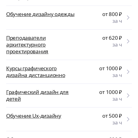
Обучение дизайну одежды
от 800
₽
за ч
Преподаватели
от 620
₽
архитектурного
за ч
проектирования
Курсы графического
от 1000
₽
дизайна дистанционно
за ч
Графический дизайн для
от 1000
₽
детей
за ч
Обучение Ux-дизайну
от 500
₽
за ч