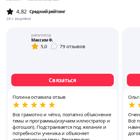
4,82
Cредний рейтинг
24
с акциями
репетитор
Максим Ф.
5,0
79
отзывов
Связаться
Полина оставила отзыв
Ольг
Все грамотно и чётко, поэтапно объяснение
Очен
темы и программы(изучаем иллюстратор и
Всё 
фотошоп). Подстраивается под желание и
намн
потребности ученика и объясняет
догов
интересующие темы. Рекомендую