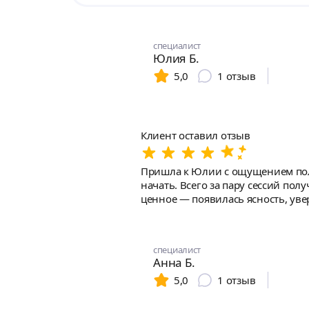
специалист
Юлия Б.
5,0
1
отзыв
Клиент оставил отзыв
Пришла к Юлии с ощущением полн
начать. Всего за пару сессий по
ценное — появилась ясность, уве
по доходу. Огромная благодарнос
специалист
Анна Б.
5,0
1
отзыв