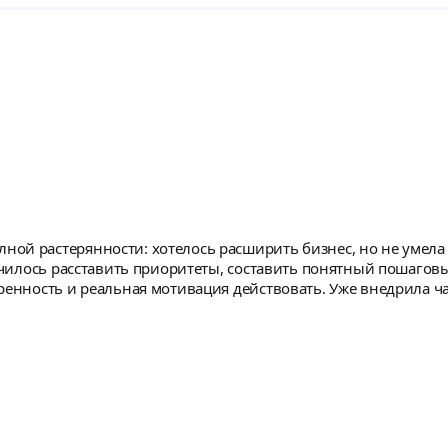
ой растерянности: хотелось расширить бизнес, но не умела 
лучилось расставить приоритеты, составить понятный пошагов
ренность и реальная мотивация действовать. Уже внедрила ч
ть за профессионализм и поддержку!