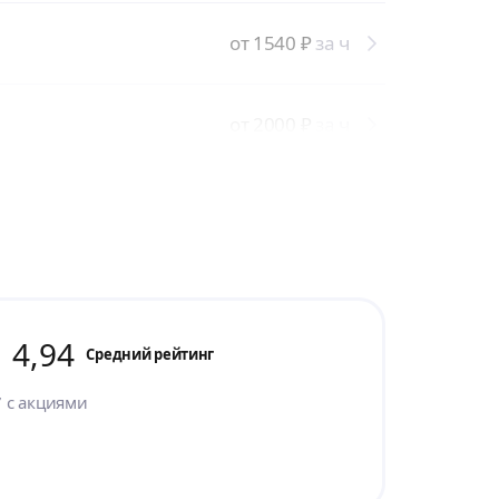
от 1540
₽
за ч
от 2000
₽
за ч
4,94
Cредний рейтинг
7
с акциями