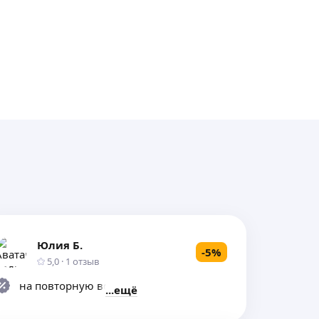
Юлия Б.
-
5
%
5,0
·
1
отзыв
на повторную встречу
ещё