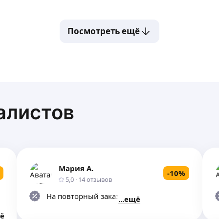
Посмотреть ещё
алистов
Мария А.
-
10
%
5,0
·
14
отзывов
На повторный заказ услуг
ещё
ё