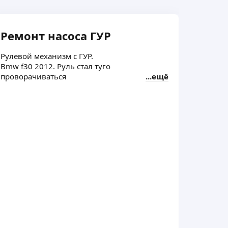
Ремонт насоса ГУР
Ремо
Рулевой механизм с ГУР.
Рулевой
Bmw f30 2012. Руль стал туго
BMW1. Р
проворачиваться
ещё