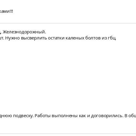
ами!!!
д, Железнодорожный.
шт. Нужно высверлить остатки каленых болтов из гбц.
днюю подвеску. Работы выполнены как и договорились. В общ