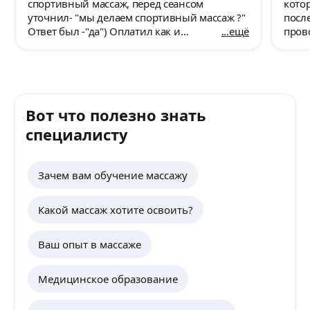
спортивный массаж, перед сеансом
кото
уточнил- "мы делаем спортивный массаж ?"
после
Ответ был -"да") Оплатил как и
ещё
пров
договаривались !
усло
хоро
Реши
реко
Вот что полезно знать
специалисту
Зачем вам обучение массажу
Какой массаж хотите освоить?
Ваш опыт в массаже
Медицинское образование