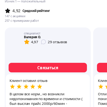
Из них 1 — положительный
4,92
Cредний рейтинг
147
с акциями
257
с примерами работ
специалист
Валерия О.
4,97
29
отзывов
Связаться
Клиент оставил отзыв
Клие
В целом все норм , но возникли
Отли
недопонимания по времени и стоимости (
пони
был выслан прайс 2000р/60мин -
Помо