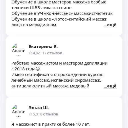
Обучение в школе мастеров массажа особые
техники ШВЗ лежа на спине.
Обучение в УЧ «Коннессанс» массажист-эстетик
Обучение в школе «Лотос»китайский массаж
лица по меридианам.
ещё
Екатерина Я.
4,82
·
17
отзывов
Работаю массажистом и мастером депиляции
с 2018 года😊
Имею сертификаты о прохождении курсов:
лечебный массаж, испанский хиромассаж,
антицеллюлитный массаж, медовый
ещё
🩷У меня Вы можете порадовать себя такими
процедурами, как:
~Восковая Депиляция (женская и мужская)
Эльза Ш.
~Бодисфера
~Вакуумный массаж
5,0
·
8
отзывов
~Подтяжка тела
Я массажист в практике более 10 лет.
~Ультразвуковая Кавитация