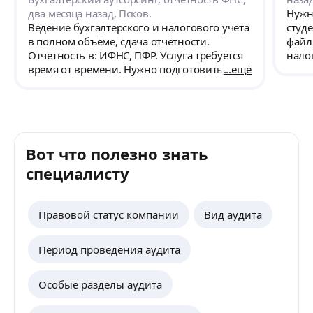
два месяца назад, Псков.
Нужн
Ведение бухгалтерского и налогового учёта
студе
в полном объёме, сдача отчётности.
файл
Отчётность в: ИФНС, ПФР. Услуга требуется
нало
время от времени. Нужно подготовить по
ещё
второму кварталу и полугодовую
отчетность в налоговую и СФР. За все
предшествующие месяцы отчетность сдана.
Вот что полезно знать
специалисту
Правовой статус компании
Вид аудита
Период проведения аудита
Особые разделы аудита