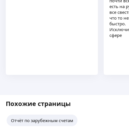
почти в
есть на р
все свес
что то н
быстро.
Исключи
сфере
Похожие страницы
Отчёт по зарубежным счетам