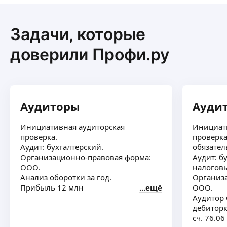
Задачи, которые
доверили Профи.ру
Аудиторы
Ауди
Инициативная аудиторская
Инициат
проверка.
проверка
Аудит: бухгалтерский.
обязател
Организационно-правовая форма:
Аудит: б
ООО.
налогов
Анализ оборотки за год.
Организ
Прибыль 12 млн
ещё
ООО.
Аудитор 
дебиторк
сч. 76.0