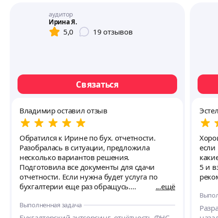
аудитор
Ирина Я.
5,0
19
отзывов
Связаться
Владимир оставил отзыв
Эсте
Обратился к Ирине по бух. отчетности.
Хоро
Разобралась в ситуации, предложила
если
несколько вариантов решения.
какие
Подготовила все документы для сдачи
5 и в
отчетности. Если нужна будет услуга по
реко
бухгалтерии еще раз обращусь.
ещё
Выпол
Рекомендую.
Выполненная задача
Разр
Бухгалтерский аутсорсинг, отчётность ФНС,
назад