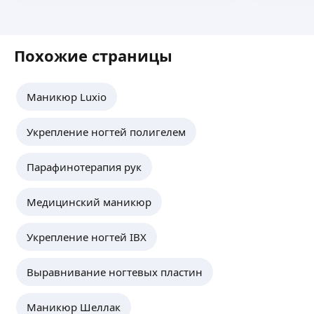
Лилия Т.
-
10
%
Похожие страницы
Первое посещение
ещё
Маникюр Luxio
Укрепление ногтей полигелем
Яна Ф.
-
20
%
Парафинотерапия рук
До 1.11.2019 года
ещё
Медицинский маникюр
Укрепление ногтей IBX
Надежда Г.
-
5
%
Выравнивание ногтевых пластин
Скидка для новых клиентов!)
ещё
Маникюр Шеллак