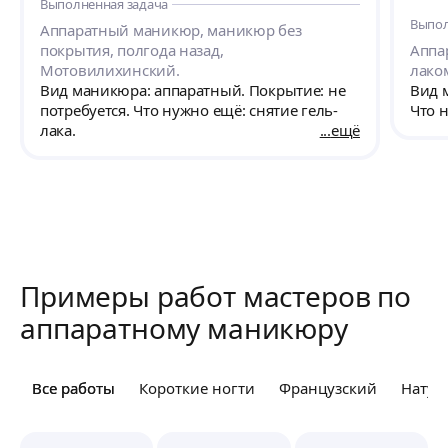
Выполненная задача
Выпол
Аппаратный маникюр, маникюр без
покрытия, полгода назад,
Аппа
Мотовилихинский.
лаком
Вид маникюра: аппаратный. Покрытие: не
Вид 
потребуется. Что нужно ещё: снятие гель-
Что 
лака.
ещё
Примеры работ мастеров по
аппаратному маникюру
Все работы
Все работы
Короткие ногти
Французский
Натур