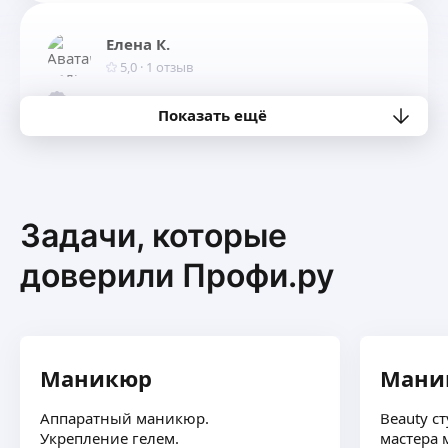
Елена К.
5,0
·
1
отзыв
Для новых клиентов
ещё
Показать ещё
Карина К.
-
10
%
Задачи, которые
Новым клиентам
ещё
доверили Профи.ру
Анжелика М.
-
15
%
Маникюр
Маник
До 26 сентября включительно!
ещё
Аппаратный маникюр.
Beauty с
Укрепление гелем.
мастера