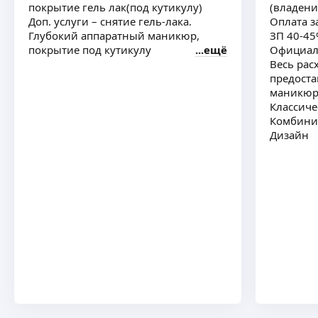
покрытие гель лак(под кутикулу)
(владени
Доп. услуги – снятие гель-лака.
Оплата з
Глубокий аппаратный маникюр,
ЗП 40-4
Miracle
-
10
%
покрытие под кутикулу
ещё
Официал
Весь рас
На первое посещение (только на услуги
предоста
маникюра)
ещё
маникюр
Классиче
Комбини
Дизайн
Анастасия П.
-
10
%
На первое посещение
ещё
Вера Б.
-
20
%
Скидка на первое посещение
ещё