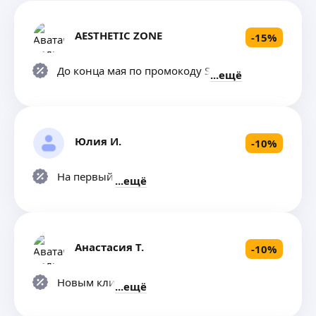
AESTHETIC ZONE
-
15
%
До конца мая по промокоду SPRING
ещё
Юлия И.
-
10
%
На первый визит
ещё
Анастасия Т.
-
10
%
Новым клиентам
ещё