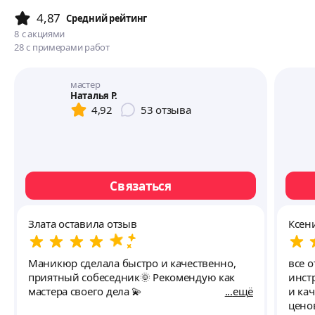
4,87
Cредний рейтинг
8
с акциями
28
с примерами работ
мастер
Наталья Р.
4,92
53
отзыва
Связаться
Злата оставила отзыв
Ксен
Маникюр сделала быстро и качественно,
все 
приятный собеседник🌞 Рекомендую как
инст
мастера своего дела 💫
ещё
и кач
цено