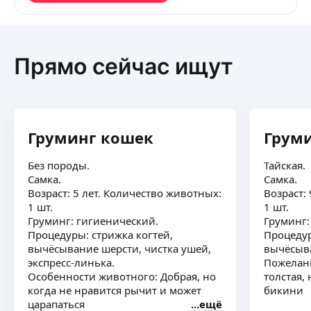
Прямо сейчас ищут
Груминг кошек
Грум
Без породы.
Тайская.
Самка.
Самка.
Возраст: 5 лет. Количество животных:
Возраст:
1 шт.
1 шт.
Груминг: гигиенический.
Груминг:
Процедуры: стрижка когтей,
Процедур
вычёсывание шерсти, чистка ушей,
вычёсыв
экспресс-линька.
Пожелани
Особенности животного: Добрая, но
толстая,
когда не нравится рычит и может
бикини
царапаться
ещё