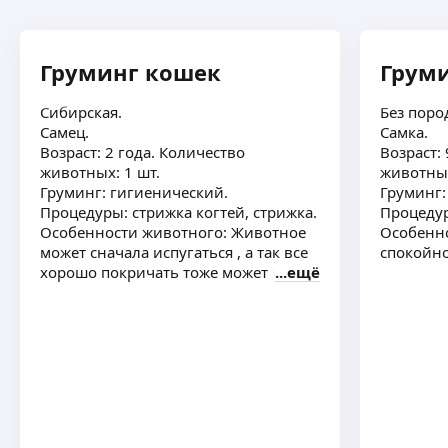
Груминг кошек
Грум
Сибирская.
Без поро
Самец.
Самка.
Возраст: 2 года. Количество
Возраст:
животных: 1 шт.
животных
Груминг: гигиенический.
Груминг:
Процедуры: стрижка когтей, стрижка.
Процедур
Особенности животного: Животное
Особенно
может сначала испугаться , а так все
спокойно
хорошо покричать тоже может 😅
ещё