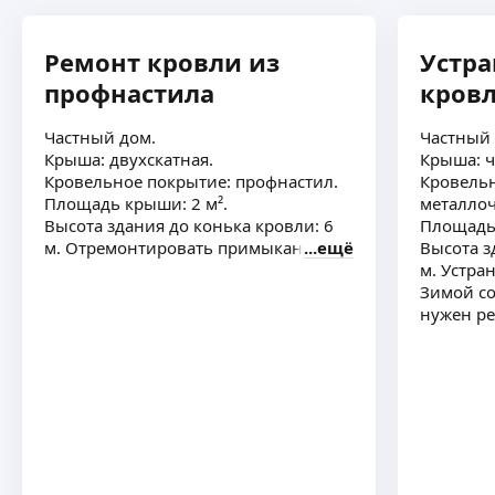
Ремонт кровли из
Устра
профнастила
кров
Частный дом.
Частный 
Крыша: двухскатная.
Крыша: ч
Кровельное покрытие: профнастил.
Кровельн
Площадь крыши: 2 м².
металлоч
Высота здания до конька кровли: 6
Площадь 
м. Отремонтировать примыкания
ещё
Высота з
м. Устра
Зимой со
нужен р