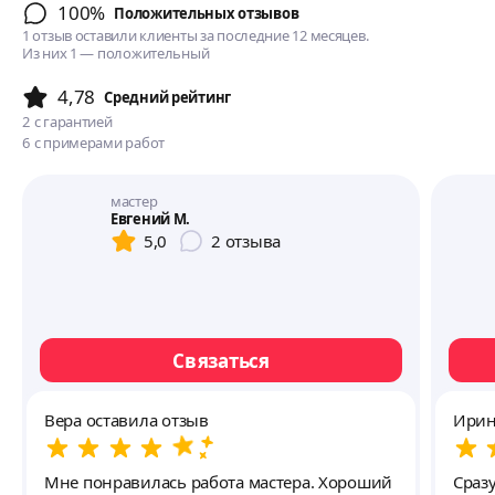
100%
Положительных отзывов
1 отзыв оставили клиенты за последние 12 месяцев.
Из них 1 — положительный
4,78
Cредний рейтинг
2
с гарантией
6
с примерами работ
мастер
Евгений М.
5,0
2
отзыва
Связаться
Вера оставила отзыв
Ирин
Мне понравилась работа мастера. Хороший
Сраз