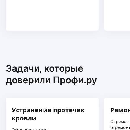
Задачи, которые
доверили Профи.ру
Устранение протечек
Ремо
кровли
Отремонт
отремон
Офисное здание.