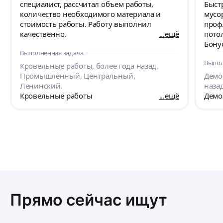
специалист, рассчитал объем работы,
Быст
количество необходимого материала и
мусо
стоимость работы. Работу выполнил
проф
качественно.
ещё
пото
Бону
Выполненная задача
пере
Выпол
проф
Кровельные работы, более года назад,
Буде
Промышленный, Центральный,
Демо
вы м
Ленинский.
наза
Кровельные работы
ещё
Демо
Прямо сейчас ищут