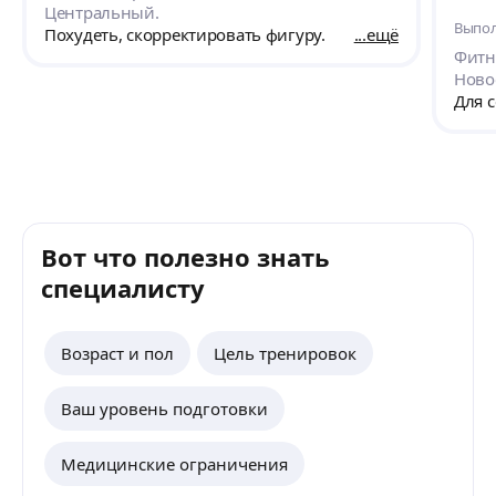
проф
Центральный.
Выпол
Буду
Похудеть, скорректировать фигуру.
ещё
него!
Фитн
Ново
Для 
Вот что полезно знать
специалисту
Возраст и пол
Цель тренировок
Ваш уровень подготовки
Медицинские ограничения