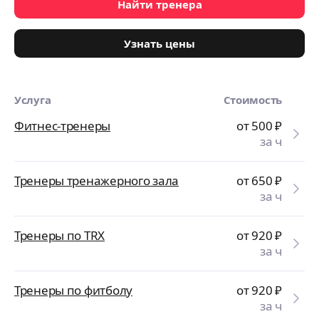
Найти тренера
Узнать цены
Услуга
Стоимость
Фитнес-тренеры
от 500
₽
за ч
Тренеры тренажерного зала
от 650
₽
за ч
Тренеры по TRX
от 920
₽
за ч
Тренеры по фитболу
от 920
₽
за ч