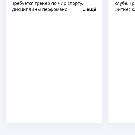
Требуется тренер по чир спорту.
клубе. Т
Дисциплины перфоманс
ещё
фитнес кл