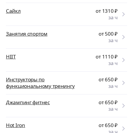
Сайкл
от 1310
₽
за ч
Занятия спортом
от 500
₽
за ч
HIIT
от 1110
₽
за ч
Инструкторы по
от 650
₽
функциональному тренингу
за ч
Джампинг фитнес
от 650
₽
за ч
Hot Iron
от 650
₽
за ч