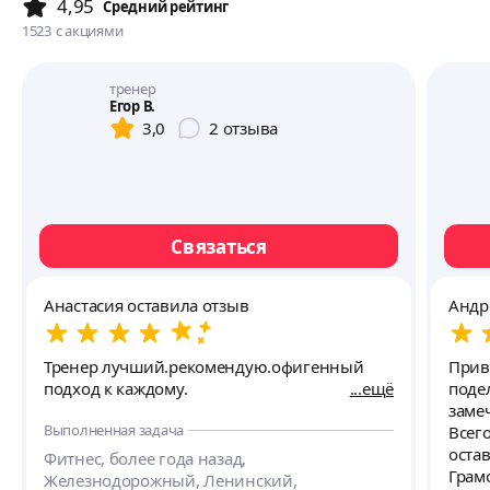
4,95
Cредний рейтинг
1523
с акциями
тренер
Егор В.
3,0
2
отзыва
Связаться
Анастасия оставила отзыв
Андр
Тренер лучший.рекомендую.офигенный
Прив
подход к каждому.
ещё
поде
заме
Выполненная задача
Всег
оста
Фитнес, более года назад,
Грам
Железнодорожный, Ленинский,