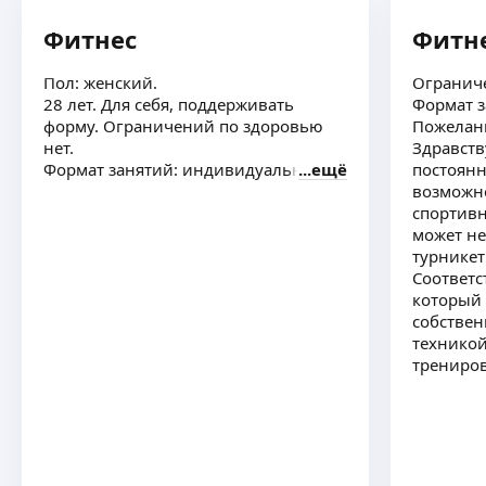
Фитнес
Фитн
Пол: женский.
Ограниче
28 лет. Для себя, поддерживать
Формат з
форму. Ограничений по здоровью
Пожелани
нет.
Здравств
Формат занятий: индивидуально
ещё
постоянн
возможно
спортивн
может не
турникет
Соответс
который 
собствен
техникой
трениро