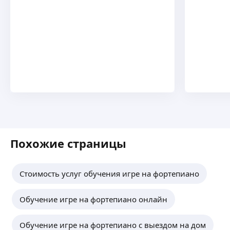
Для людей из Железнодорожного и
Центрального районов
ещё
Алексей Н.
-
15
%
5,0
·
6
отзывов
При покупке занятий на месяц
ещё
Похожие страницы
Сергей Ю.
-
10
%
4,85
·
47
отзывов
Стоимость услуг обучения игре на фортепиано
при оплате абонемент на 4 недели (8
занятий).
ещё
Обучение игре на фортепиано онлайн
Обучение игре на фортепиано с выездом на дом