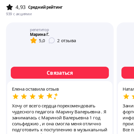
4,93
Cредний рейтинг
939
с акциями
репетитор
Марина Г.
5,0
2
отзыва
Связаться
Елена оставила отзыв
Ната
Хочу от всего сердца порекомендовать
Зани
чудесного педагога -Марину Валерьевна . Я
форт
занималась с Мариной Валерьевна 1 год
инфо
сольфеджио , и она смогла меня отлично
прои
подготовить к поступлению в музыкальный
Все 