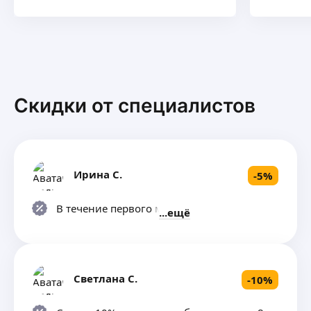
Скидки от специалистов
Ирина С.
-
5
%
В течение первого месяца
ещё
Светлана С.
-
10
%