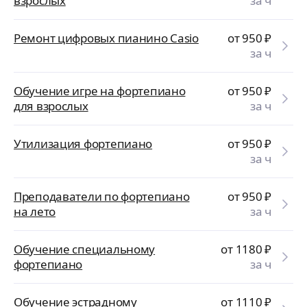
взрослых
за ч
Ремонт цифровых пианино Casio
от 950
₽
за ч
Обучение игре на фортепиано
от 950
₽
для взрослых
за ч
Утилизация фортепиано
от 950
₽
за ч
Преподаватели по фортепиано
от 950
₽
на лето
за ч
Обучение специальному
от 1180
₽
фортепиано
за ч
Обучение эстрадному
от 1110
₽