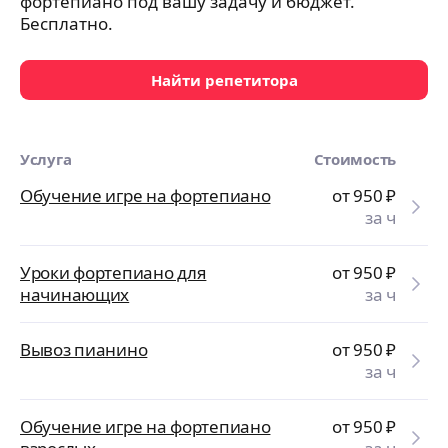
фортепиано под вашу задачу и бюджет.
Бесплатно.
Найти репетитора
Услуга
Стоимость
Обучение игре на фортепиано
от 950
₽
за ч
Уроки фортепиано для
от 950
₽
начинающих
за ч
Вывоз пианино
от 950
₽
за ч
Обучение игре на фортепиано
от 950
₽