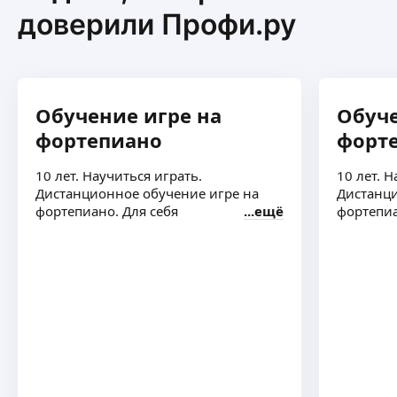
доверили Профи.ру
при оплате 5 и более занятий
ещё
Лев Б.
-
20
%
Обучение игре на
Обуче
фортепиано
форт
На первое занятие
ещё
10 лет. Научиться играть.
10 лет. Н
Дистанционное обучение игре на
Дистанци
фортепиано. Для себя
ещё
фортепиа
Валерия Л.
-
5
%
При оплате от 4 до 8 занятий
единовременно
ещё
Наталья М.
-
10
%