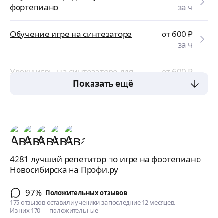
фортепиано
за ч
Обучение игре на синтезаторе
от 600
₽
за ч
Уроки игры на синтезаторе для
от 600
₽
начинающих
за ч
Показать ещё
4281 лучший репетитор по игре на фортепиано
Новосибирска на Профи.ру
97%
Положительных отзывов
175 отзывов оставили ученики за последние 12 месяцев.
Из них 170 — положительные