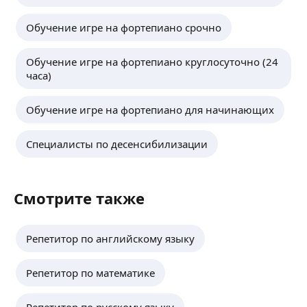
Анастасия Н.
-
20
%
Обучение игре на фортепиано срочно
Первое занятие
ещё
Обучение игре на фортепиано круглосуточно (24
часа)
Диана А.
Обучение игре на фортепиано для начинающих
-
10
%
5,0
·
4
отзыва
Специалисты по десенсибилизации
Если Вы занимаетесь семьей
ещё
Смотрите также
Репетитор по английскому языку
Репетитор по математике