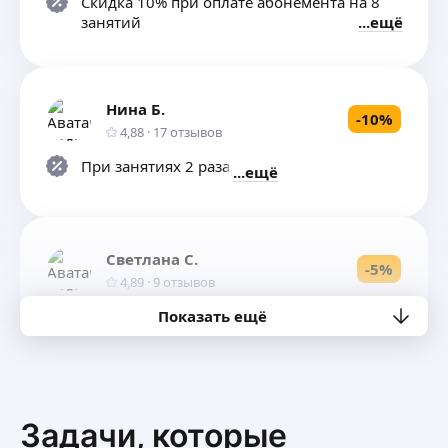
Скидка 10% при оплате абонемента на 8
занятий
ещё
Нина Б.
-
10
%
4,88
·
17
отзывов
При занятиях 2 раза в нед.
ещё
Светлана С.
-
5
%
4,89
·
9
отзывов
Показать ещё
При оплате абонемента из 4 занятий.
ещё
Наталья Ф.
-
10
%
Задачи, которые
5,0
·
7
отзывов