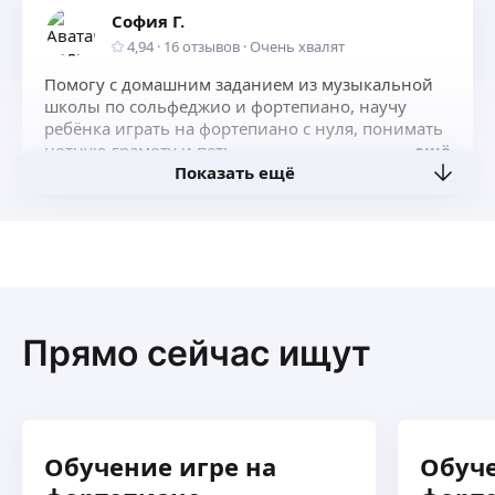
София Г.
4,94
·
16
отзывов
·
Очень хвалят
Помогу с домашним заданием из музыкальной
школы по сольфеджио и фортепиано, научу
ребёнка играть на фортепиано с нуля, понимать
нотную грамоту и петь
ещё
Показать ещё
Прямо сейчас ищут
Обучение игре на
Обуче