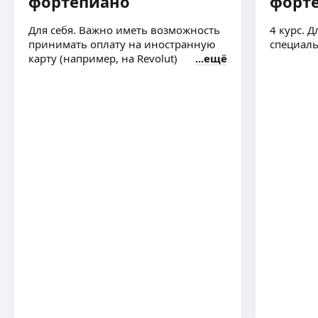
фортепиано
форт
Для себя. Важно иметь возможность
4 курс. Д
принимать оплату на иностранную
специаль
карту (например, на Revolut)
ещё