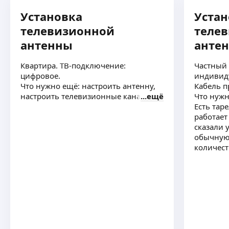
Установка
Устан
телевизионной
теле
антенны
анте
Квартира. ТВ-подключение:
Частный 
цифровое.
индивид
Что нужно ещё: настроить антенну,
Кабель п
настроить телевизионные каналы
ещё
Что нужн
Есть тар
работает
сказали 
обычную 
количест