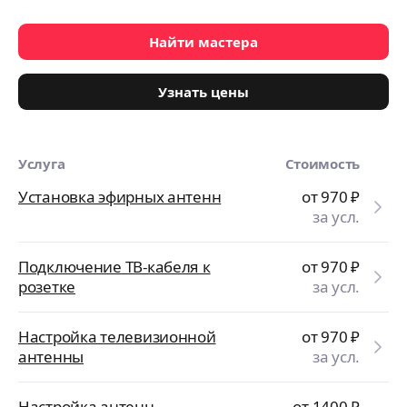
Найти мастера
Узнать цены
Услуга
Стоимость
Установка эфирных антенн
от 970
₽
за усл.
Подключение ТВ-кабеля к
от 970
₽
розетке
за усл.
Настройка телевизионной
от 970
₽
антенны
за усл.
Настройка антенн
от 1400
₽