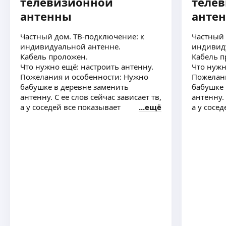
телевизионной
теле
антенны
анте
Частный дом. ТВ-подключение: к
Частный 
индивидуальной антенне.
индивид
Кабель проложен.
Кабель п
Что нужно ещё: настроить антенну.
Что нужн
Пожелания и особенности: Нужно
Пожелани
бабушке в деревне заменить
бабушке 
антенну. С ее слов сейчас зависает тв,
антенну. 
а у соседей все показывает
ещё
а у сосе