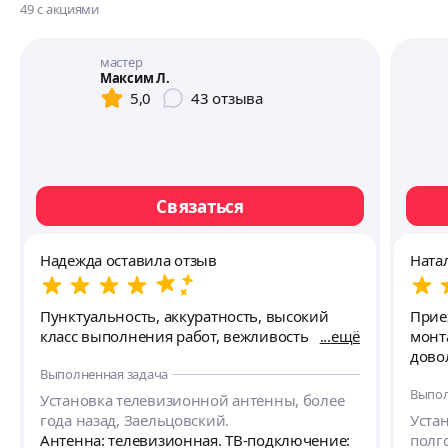
49
с акциями
мастер
Максим Л.
5,0
43
отзыва
Связаться
Надежда оставила отзыв
Ната
Пунктуальность, аккуратность, высокий
Прие
класс выполнения работ, вежливость
ещё
монт
дово
Выполненная задача
Выпол
Установка телевизионной антенны, более
года назад, Заельцовский.
Уста
Антенна: телевизионная. ТВ-подключение:
полг