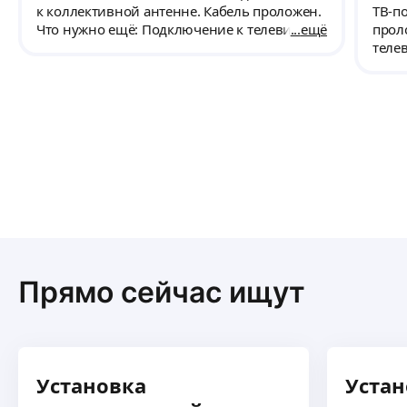
к коллективной антенне. Кабель проложен.
ТВ-п
Что нужно ещё: Подключение к телевизору.
ещё
прол
теле
Прямо сейчас ищут
Установка
Устан