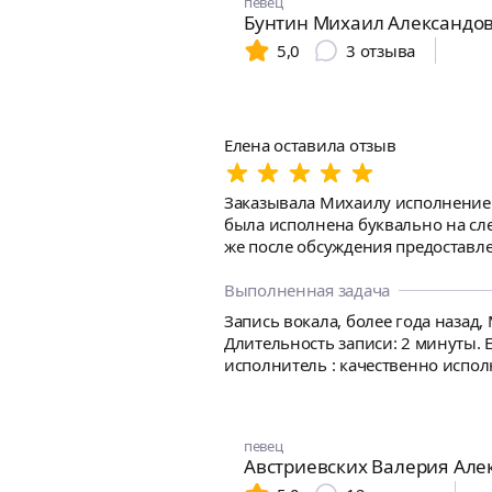
певец
Бунтин Михаил Александо
5,0
3
отзыва
Елена оставила отзыв
Заказывала Михаилу исполнение 3
была исполнена буквально на сл
же после обсуждения предоставл
специалиста в данной области.
Выполненная задача
Запись вокала, более года назад,
Длительность записи: 2 минуты. 
исполнитель : качественно исполнить на 3 голоса и сделать аудиозапись. Мне собственно нужна аудозапись 3х голосного исполнения.
Общение онлайн. [Ссылка скрыт
певец
Австриевских Валерия Але