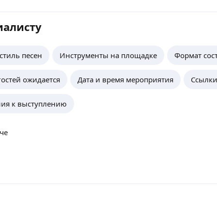
иалисту
стиль песен
Инструменты на площадке
Формат сост
гостей ожидается
Дата и время мероприятия
Ссылки
ия к выступлению
че