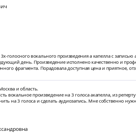
вич
х-голосного вокального произведения а капелла с записью а
едующий день. Произведение исполнено качественно и профе
енного фрагмента. Порадовала доступная цена и приятное, 
 Москва и область.
Есть вокальное произведение на 3 голоса акапелла, из репер
а]
ксандровна