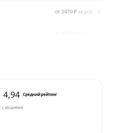
от 3470
₽
за усл.
от 3470
₽
за усл.
4,94
Cредний рейтинг
7
с акциями