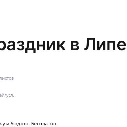
раздник в Лип
листов
ей/усл.
чу и бюджет. Бесплатно.