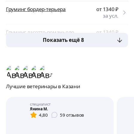
Груминг бордер-терьера
от 1340
₽
за усл.
Груминг лаготто-романьоло
от 1340
₽
за усл.
Показать ещё 8
Лучшие ветеринары в Казани
специалист
Янина М.
4,80
59
отзывов