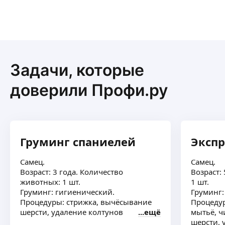
Задачи, которые
доверили Профи.ру
Груминг спаниелей
Экспр
Самец.
Самец.
Возраст: 3 года. Количество
Возраст:
животных: 1 шт.
1 шт.
Груминг: гигиенический.
Груминг:
Процедуры: стрижка, вычёсывание
Процедур
шерсти, удаление колтунов
ещё
мытьё, ч
шерсти, 