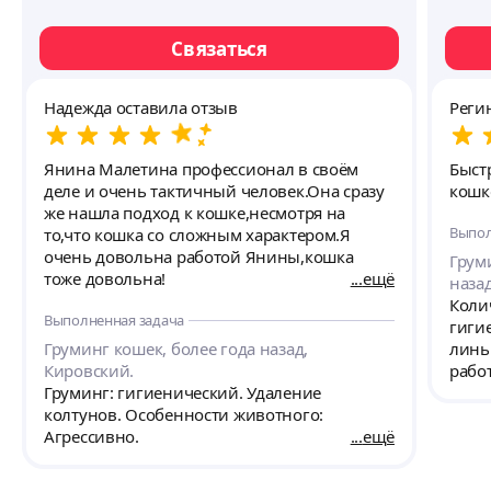
Связаться
Надежда оставила отзыв
Реги
Янина Малетина профессионал в своём
Быстро, 
деле и очень тактичный человек.Она сразу
кошк
же нашла подход к кошке,несмотря на
Выпол
то,что кошка со сложным характером.Я
очень довольна работой Янины,кошка
Груми
тоже довольна!
ещё
наза
Коли
Выполненная задача
гиги
Груминг кошек, более года назад,
линьк
Кировский.
рабо
Груминг: гигиенический. Удаление
колтунов. Особенности животного:
Агрессивно.
ещё