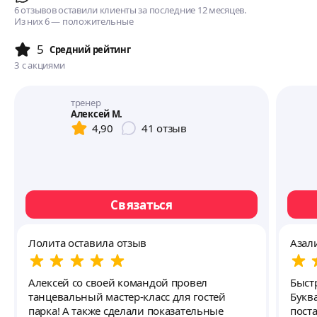
6 отзывов оставили клиенты за последние 12 месяцев.
Из них 6 — положительные
5
Cредний рейтинг
3
с акциями
тренер
Алексей М.
4,90
41
отзыв
Связаться
Лолита оставила отзыв
Азал
Алексей со своей командой провел
Быстр
танцевальный мастер-класс для гостей
Букв
парка! А также сделали показательные
поста