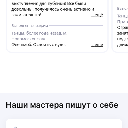
выступления для публики! Все были
Выпол
довольны, получилось очень активно и
зажигательно!
ещё
Танцы
Прив
Выполненная задача
Огра
Танцы, более года назад, м.
заня
Новомосковская.
подго
Флешмоб. Освоить с нуля.
ещё
движ
недо
Наши мастера пишут о себе