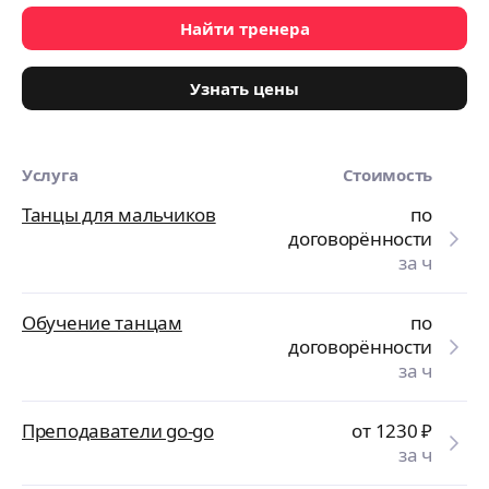
Найти тренера
Узнать цены
Услуга
Стоимость
Танцы для мальчиков
по
договорённости
за ч
Обучение танцам
по
договорённости
за ч
Преподаватели go-go
от 1230
₽
за ч