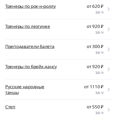
Тренеры по рок-н-роллу
от 620
₽
за ч
Тренеры по лезгинке
от 920
₽
за ч
Преподаватели балета
от 300
₽
за ч
Тренеры по брейк-дансу
от 920
₽
за ч
Русские народные
от 1110
₽
танцы
за ч
Степ
от 550
₽
за ч