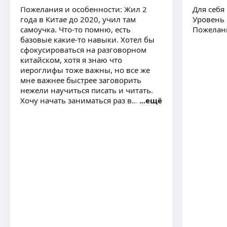
Пожелания и особенности: Жил 2
Для себя
года в Китае до 2020, учил там
Уровень 
самоучка. Что-то помню, есть
Пожелани
базовые какие-то навыки. Хотел бы
сфокусироваться на разговорном
китайском, хотя я знаю что
иероглифы тоже важны, но все же
мне важнее быстрее заговорить
нежели научиться писать и читать.
Хочу начать заниматься раз в
ещё
неделю и в долтнейшнем если
понравится перейти на 2 раза в
неделю