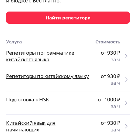
и бюджет. Бесплатно.
Найти репетитора
Услуга
Стоимость
Репетиторы по грамматике
от 930
₽
китайского языка
за ч
Репетиторы по китайскому языку
от 930
₽
за ч
Подготовка к HSK
от 1000
₽
за ч
Китайский язык для
от 930
₽
начинающих
за ч