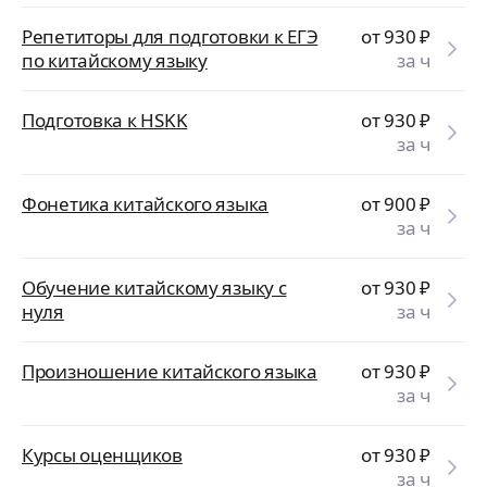
Репетиторы для подготовки к ЕГЭ
от 930
₽
по китайскому языку
за ч
Подготовка к HSKK
от 930
₽
за ч
Фонетика китайского языка
от 900
₽
за ч
Обучение китайскому языку с
от 930
₽
нуля
за ч
Произношение китайского языка
от 930
₽
за ч
Курсы оценщиков
от 930
₽
за ч