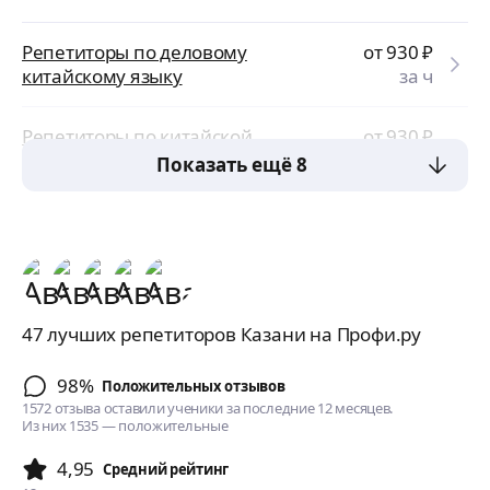
Репетиторы по деловому
от 930
₽
китайскому языку
за ч
Репетиторы по китайской
от 930
₽
иероглифике
за ч
Показать ещё 8
47 лучших репетиторов Казани на Профи.ру
98%
Положительных отзывов
1572 отзыва оставили ученики за последние 12 месяцев.
Из них 1535 — положительные
4,95
Cредний рейтинг