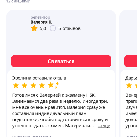
12
с акциями
репетитор
Валерия К.
5,0
5
отзывов
Связаться
Эвелина оставила отзыв
Дарь
Готовимся с Валерией к экзамену HSK.
Вене
Занимаемся два раза в неделю, иногда три,
преп
мне все очень нравится. Валерия сразу же
изуча
составила индивидуальный план
имеется
подготовки, чтобы подготовиться к сроку и
дово
успешно сдать экзамен. Материалы
ещё
уров
интересные, красочные, но при этом четко
опир