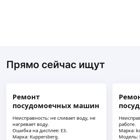
Прямо сейчас ищут
Ремонт
Ремо
посудомоечных машин
посу
Неисправность: не сливает воду, не
Неисправ
нагревает воду.
работе.
Ошибка на дисплее: Е3.
Марка: ko
Марка: Kuppersberg.
Модель: 