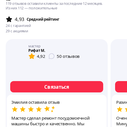
119 отзывов оставили клиенты за последние 12 месяцев.
Из них 112 — положительные
4,93
Cредний рейтинг
24
с гарантией
29
с акциями
мастер
Рифат М.
4,92
50
отзывов
Связаться
Эмилия оставила отзыв
Рази
Мастер сделал ремонт посудомоечной
Очень благодарна мастеру
машины быстро и качественно. Мы
Минуллину за ка