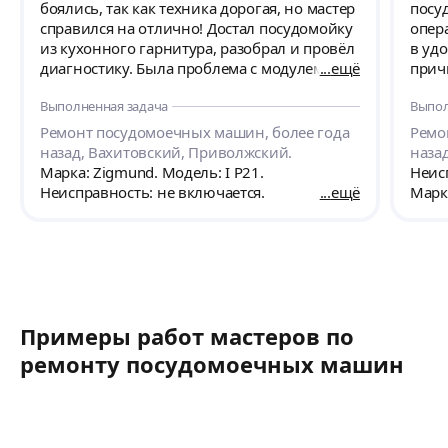
боялись, так как техника дорогая, но мастер
посудомое
справился на отлично! Достал посудомойку
оперативно отреаг
из кухонного гарнитура, разобрал и провёл
в удобное для нас время.Быстро выявил
диагностику. Была проблема с модулем. В
ещё
причину
течении суток отремонтировал его, собрал
машины, заменил в
Выполненная задача
Выпол
машинку и она без проблем работает!
детали. И машина вновь рабо
Мастер вежливый и аккуратный, дал
адекватн
Ремонт посудомоечных машин, более года
Ремо
рекомендации по использованию техники.
старается помочь, не п
назад, Вахитовский, Приволжский.
наза
лишние траты. Замечани
Марка: Zigmund. Модель: I P21.
Неис
Специалистом
Неисправность: не включается.
ещё
Марка
ответственн
самое главное - в своем деле разбира
высшем уровне. Рекоменду
необходимост
его услугам. Спасибо Рустему за
проф
Примеры работ мастеров по
ремонту посудомоечных машин