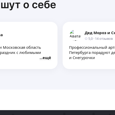
шут о себе
Дед Мороз и С
на
5,0
·
14
отзывов
 и Московская область
Профессиональный арти
праздник с любимыми
Петербурга порадуют де
ещё
и Снегурочки
Новый год — время ска
ольше
желаний и начало новы
Двухметровый Дедушка М
 и интересы детей, чтобы
подарят незабываемые 
в радостное новогодне
у! 🎄