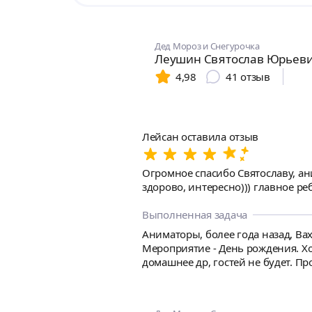
Дед Мороз и Снегурочка
Леушин Святослав Юрьев
4,98
41
отзыв
Лейсан оставила отзыв
Огромное спасибо Святославу, ани
здорово, интересно))) главное р
Выполненная задача
Аниматоры, более года назад, Ва
Мероприятие - День рождения. Хочу 
домашнее др, гостей не будет. Просто для сына. Нет персонажа 1го по которому он бы тащился, ему 
и марвеловские герои, халк, тор
поздравил его) ну как то так🤷‍♀️