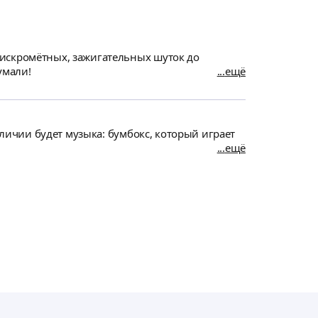
 искромётных, зажигательных шуток до
умали!
ещё
аличии будет музыка: бумбокс, который играет
ещё