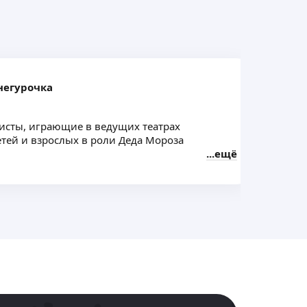
негурочка
сты, играющие в ведущих театрах
Под
тей и взрослых в роли Деда Мороза
и С
ещё
Нас
зочного и доброго настроения, загадывания
пoд
х свершений.
В п
ороз и Снегурочка придут к Вам в гости,
Эксп
эмоции, вовлекая взрослых и детей
• Т
е иммерсивное действие 🤍
• По
• В
• Ф
Поз
мину
• Т
• По