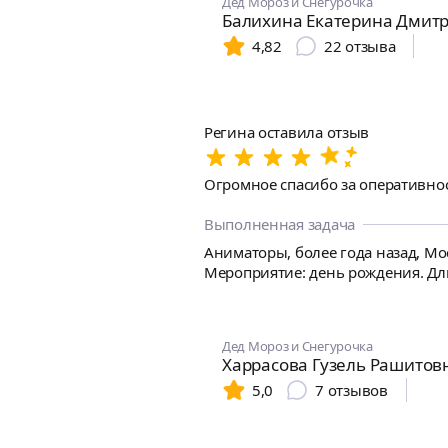
Дед Мороз и Снегурочка
Балихина Екатерина Дмит
4,82
22
отзыва
Регина оставила отзыв
Огромное спасибо за оперативнос
Выполненная задача
Аниматоры, более года назад, Мо
Мероприятие: день рождения. Длит
Дед Мороз и Снегурочка
Харрасова Гузель Рашитов
5,0
7
отзывов