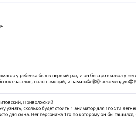
ич
матор у ребёнка был в первый раз, и он быстро вызвал у нег
ебёнок счастлив, полон эмоций, и памяти🥳🤩😍 рекомендую😎
хитовский, Приволжский.
узнать, сколько будет стоить 1 аниматор для 1го 5ти летнего ре
нравятся черепашки нинздя, лего ниндзяго,
, капитан Америка, любимый цвет - зелёный) нужно просто пор