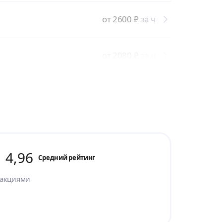
от 2600
₽
за ч
от 2080
₽
за ч
4,96
Cредний рейтинг
 акциями