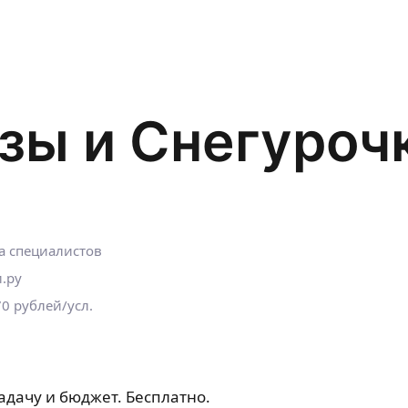
ы и Снегурочк
а специалистов
.ру
0 рублей/усл.
адачу и бюджет. Бесплатно.